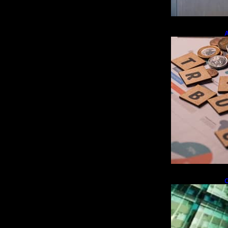
A
e
r
O
i
f