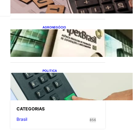
flexibiliza regras da
Reforma Tributária
AGRONEGÓCIO
Outlook Agro Brasil:
planejamento e inovação
pautam debates sobre
futuro do agronegócio
POLITICA
Viracasacas? Em 2022, 259
municípios votaram mais
em Lula no 1º turno e em
Jair no 2º
CATEGOR
IAS
Brasil
856