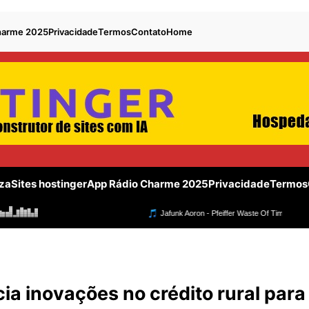
harme 2025
Privacidade
Termos
Contato
Home
za
Sites hostinger
App Rádio Charme 2025
Privacidade
Termos
 inovações no crédito rural para