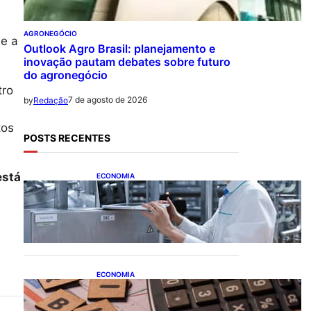
AGRONEGÓCIO
e a
Outlook Agro Brasil: planejamento e
inovação pautam debates sobre futuro
do agronegócio
tro
7 de agosto de 2026
by
Redação
tos
POSTS RECENTES
está
ECONOMIA
CNI: indústria investe em
máquinas novas, mas
modernização tecnológica
avança lentamente
ECONOMIA
Após pedido de entidades
empresariais, Receita