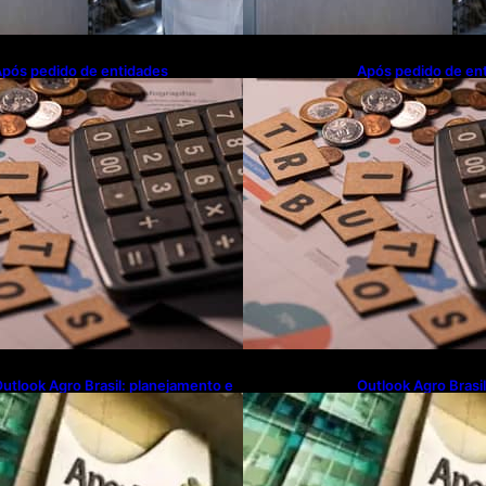
pós pedido de entidades
Após pedido de en
mpresariais, Receita flexibiliza
empresariais, Receit
egras da Reforma Tributária
regras da Reforma 
utlook Agro Brasil: planejamento e
Outlook Agro Brasi
novação pautam debates sobre
inovação pautam d
uturo do agronegócio
futuro do agroneg