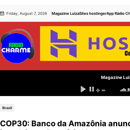
Pular
Skip
Friday, August 7, 2026
Magazine Luiza
Sites hostinger
App Rádio C
para
to
o
content
conteúdo
Magazine Lui
Brasil
COP30: Banco da Amazônia anuncia