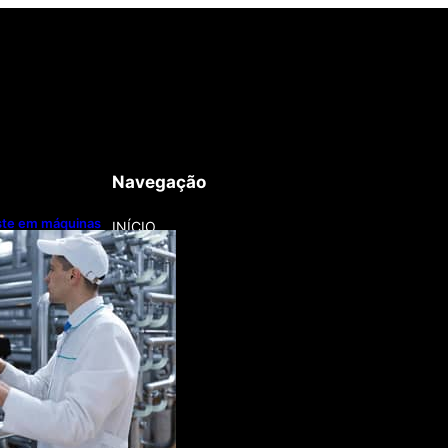
Navegação
este em máquinas
INÍCIO
nização
a lentamente