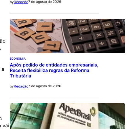
7 de agosto de 2026
by
Redação
ção
s
ECONOMIA
Após pedido de entidades empresariais,
 a
Receita flexibiliza regras da Reforma
Tributária
7 de agosto de 2026
by
Redação
os
 vai