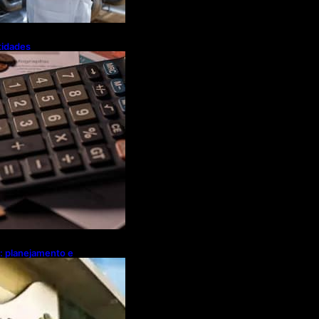
tidades
a flexibiliza
Tributária
l: planejamento e
ebates sobre
ócio