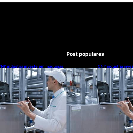
Post populares
NI: indústria investe em máquinas
CNI: indústria inv
novas, mas modernização
novas, mas moder
ecnológica avança lentamente
tecnológica avanç