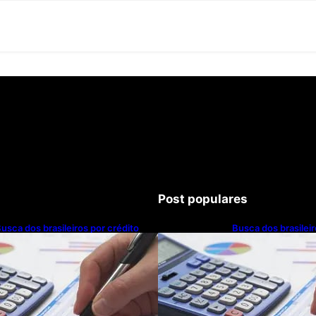
Post populares
usca dos brasileiros por crédito
Busca dos brasileir
resce 16,5%; Mato Grosso lidera
cresce 16,5%; Mato
anking entre estados
ranking entre esta