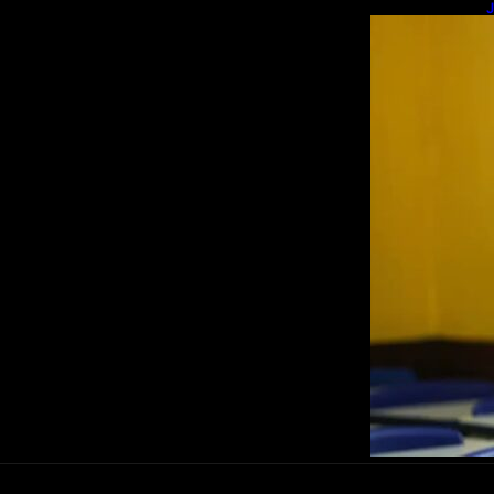
J
R
s