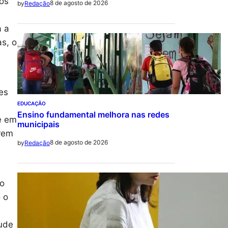
ós
8 de agosto de 2026
by
Redação
a a
s, o
es
EDUCAÇÃO
Ensino fundamental melhora nas redes
e em
municipais
arem
8 de agosto de 2026
by
Redação
 o
 o
tude