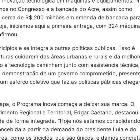
m inovação tecnológica em máquinas e equipamentos. N
amos no Congresso e a bancada do Acre, assim como
ram cerca de R$ 200 milhões em emenda de bancada par
e, iniciamos aqui a primeira entrega, com 324 máquina
afirmou.
cípios e se integra a outras políticas públicas. “Isso é
turas cuidarem das áreas urbanas e rurais e dá melhor
o e tecnologia caminham junto com assistência técnica,
É a demonstração de um governo comprometido, present
e um esforço coletivo que faz as políticas públicas cheg
tapa, o Programa Inova começa a deixar sua marca. O
vimento Regional e Territorial, Edgar Caetano, destacou
uída de forma integrada. “Hoje nós estamos consolidando
concebida a partir da demanda do presidente Lula e do
es, como os triciclos, que são únicos, e damos concre