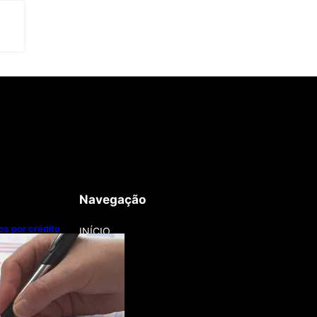
Navegação
os por crédito
INÍCIO
 Grosso lidera
dos