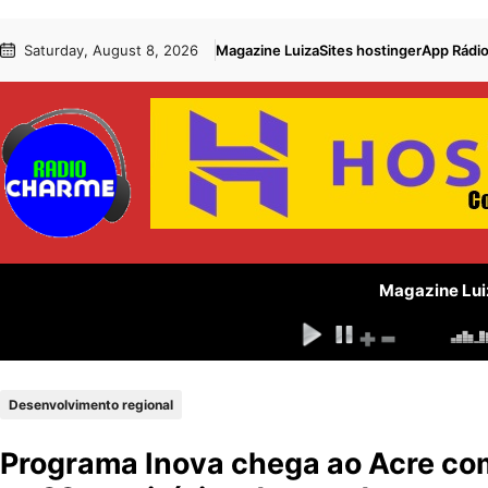
Pular
Skip
Saturday, August 8, 2026
Magazine Luiza
Sites hostinger
App Rádi
para
to
o
content
conteúdo
Magazine Lui
Desenvolvimento regional
Programa Inova chega ao Acre com