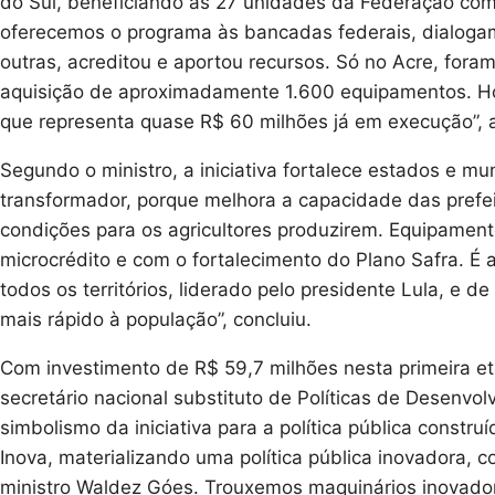
do Sul, beneficiando as 27 unidades da Federação co
oferecemos o programa às bancadas federais, dialog
outras, acreditou e aportou recursos. Só no Acre, fo
aquisição de aproximadamente 1.600 equipamentos. Hoj
que representa quase R$ 60 milhões já em execução”, 
Segundo o ministro, a iniciativa fortalece estados e muni
transformador, porque melhora a capacidade das prefei
condições para os agricultores produzirem. Equipament
microcrédito e com o fortalecimento do Plano Safra. 
todos os territórios, liderado pelo presidente Lula, e d
mais rápido à população”, concluiu.
Com investimento de R$ 59,7 milhões nesta primeira e
secretário nacional substituto de Políticas de Desenvol
simbolismo da iniciativa para a política pública constr
Inova, materializando uma política pública inovadora, 
ministro Waldez Góes. Trouxemos maquinários inovador