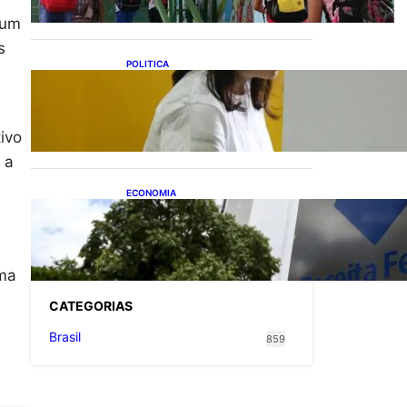
 um
s
POLITICA
Justiça Eleitoral prevê
orçamento de R$ 13,9
bilhões para 2027; proposta
segue para PLOA
ivo
 a
ECONOMIA
Receita Federal: novo
cronograma da reforma
tributária amplia prazo para
o Simples Nacional
uma
CATEGOR
IAS
Brasil
859