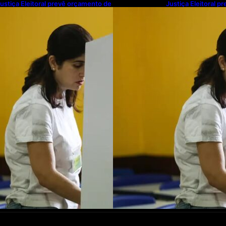
ustiça Eleitoral prevê orçamento de
Justiça Eleitoral 
$ 13,9 bilhões para 2027; proposta
R$ 13,9 bilhões pa
egue para PLOA
segue para PLOA