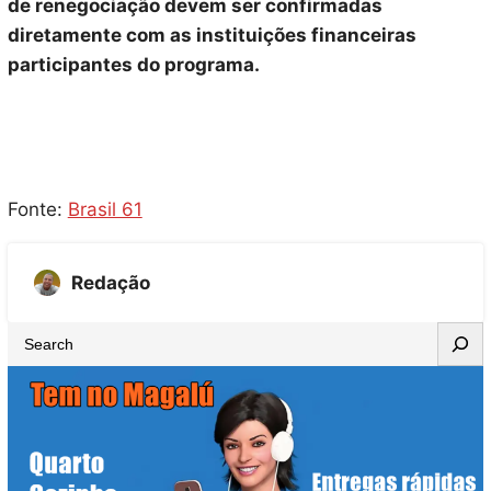
de renegociação devem ser confirmadas
diretamente com as instituições financeiras
participantes do programa.
Fonte:
Brasil 61
Redação
S
e
a
r
c
h