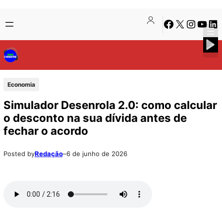
Pular
Skip
Facebook
X
Instagra
Youtu
Lin
para
to
o
content
conteúdo
Economia
Simulador Desenrola 2.0: como calcular
o desconto na sua dívida antes de
fechar o acordo
Posted by
Redação
–
6 de junho de 2026