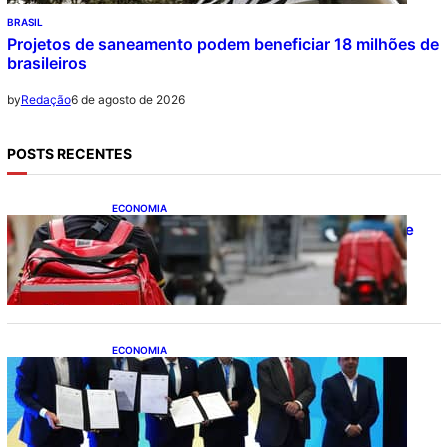
BRASIL
Projetos de saneamento podem beneficiar 18 milhões de
brasileiros
6 de agosto de 2026
by
Redação
POSTS RECENTES
ECONOMIA
CAIXA e iFood facilitam financiamento de
motos e bicicletas elétricas para
entregadores
ECONOMIA
ApexBrasil participa de convênio para
investimento de R$ 2,63 milhões em
exportações de cachaça