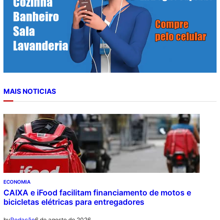
MAIS NOTICIAS
ECONOMIA
CAIXA e iFood facilitam financiamento de motos e
bicicletas elétricas para entregadores
6 de agosto de 2026
by
Redação