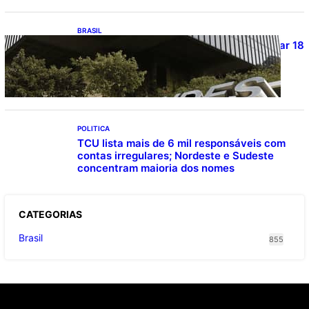
BRASIL
Projetos de saneamento podem beneficiar 18
milhões de brasileiros
POLITICA
TCU lista mais de 6 mil responsáveis com
contas irregulares; Nordeste e Sudeste
concentram maioria dos nomes
CATEGOR
IAS
Brasil
855