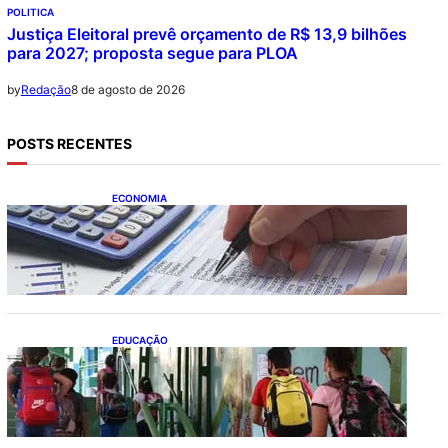
POLITICA
Justiça Eleitoral prevê orçamento de R$ 13,9 bilhões
para 2027; proposta segue para PLOA
8 de agosto de 2026
by
Redação
POSTS RECENTES
ECONOMIA
Busca dos brasileiros por crédito cresce
16,5%; Mato Grosso lidera ranking entre
estados
EDUCAÇÃO
Ensino fundamental melhora nas redes
municipais