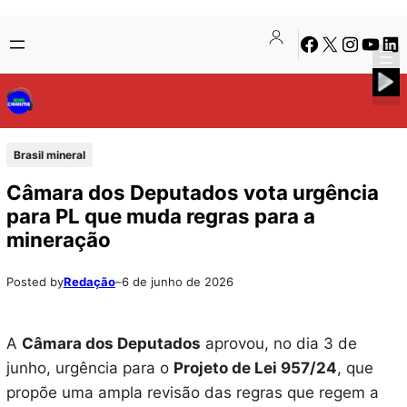
Pular
Skip
Facebook
X
Instagra
Youtu
Lin
para
to
o
content
conteúdo
Brasil mineral
Câmara dos Deputados vota urgência
para PL que muda regras para a
mineração
Posted by
Redação
–
6 de junho de 2026
A
Câmara dos Deputados
aprovou, no dia 3 de
junho, urgência para o
Projeto de Lei 957/24
, que
propõe uma ampla revisão das regras que regem a