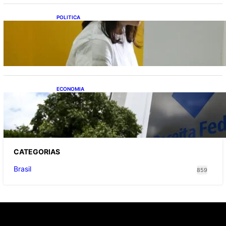
POLITICA
Justiça Eleitoral prevê orçamento de R$ 13,9
bilhões para 2027; proposta segue para
PLOA
ECONOMIA
Receita Federal: novo cronograma da
reforma tributária amplia prazo para o
Simples Nacional
CATEGOR
IAS
Brasil
859