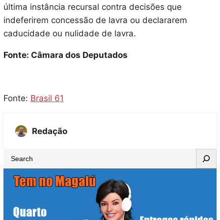
última instância recursal contra decisões que
indeferirem concessão de lavra ou declararem
caducidade ou nulidade de lavra.
Fonte: Câmara dos Deputados
Fonte:
Brasil 61
Redação
S
e
a
r
c