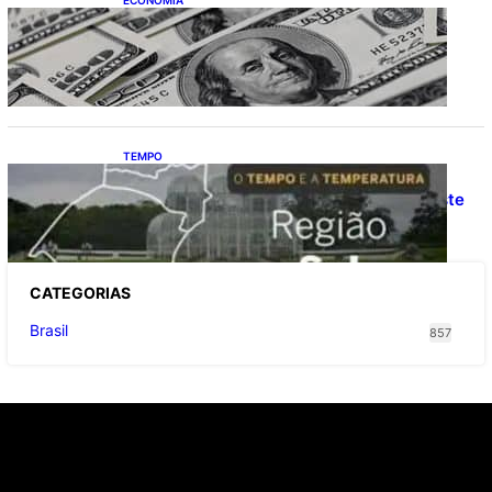
Dólar fecha o último pregão cotado a R$
5,08
TEMPO
O TEMPO E A TEMPERATURA: Confira a
previsão do tempo para a Região Sul neste
sábado (8)
CATEGOR
IAS
Brasil
857