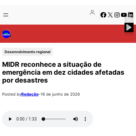
Pular
Skip
Facebook
X
Instagra
Youtu
Lin
para
to
o
content
conteúdo
Desenvolvimento regional
MIDR reconhece a situação de
emergência em dez cidades afetadas
por desastres
Posted by
Redação
–
16 de junho de 2026