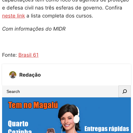
e defesa civil nas três esferas de governo. Confira
neste link
a lista completa dos cursos.
Com informações do MIDR
Fonte:
Brasil 61
Redação
S
e
a
r
c
h