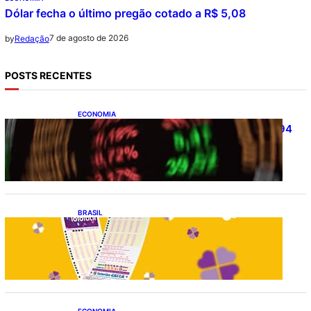
Dólar fecha o último pregão cotado a R$ 5,08
7 de agosto de 2026
by
Redação
POSTS RECENTES
ECONOMIA
Ibovespa fecha último pregão aos 172.494
pontos
BRASIL
Resultado da lotofácil 3756: sorteio de
sexta-feira (07/08/2026)
ECONOMIA