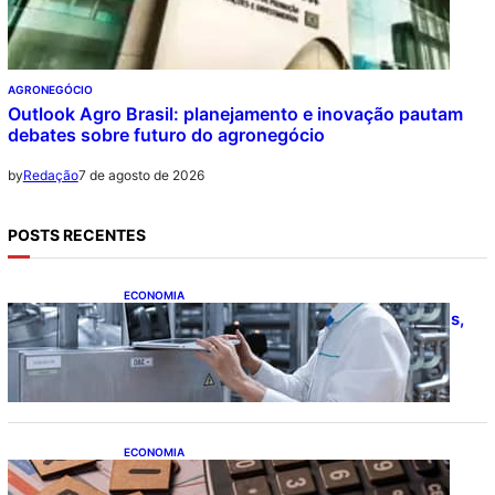
AGRONEGÓCIO
Outlook Agro Brasil: planejamento e inovação pautam
debates sobre futuro do agronegócio
7 de agosto de 2026
by
Redação
POSTS RECENTES
ECONOMIA
CNI: indústria investe em máquinas novas,
mas modernização tecnológica avança
lentamente
ECONOMIA
Após pedido de entidades empresariais,