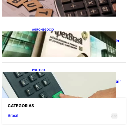
Receita flexibiliza regras da Reforma
Tributária
AGRONEGÓCIO
Outlook Agro Brasil: planejamento e
inovação pautam debates sobre futuro do
agronegócio
POLITICA
Viracasacas? Em 2022, 259 municípios
votaram mais em Lula no 1º turno e em Jair
no 2º
CATEGOR
IAS
Brasil
856