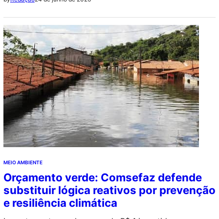
municípios
MEIO AMBIENTE
Orçamento verde: Comsefaz defende
substituir lógica reativos por prevenção
e resiliência climática