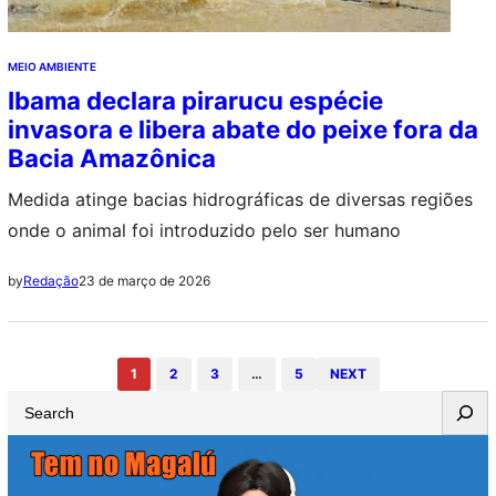
MEIO AMBIENTE
Ibama declara pirarucu espécie
invasora e libera abate do peixe fora da
Bacia Amazônica
Medida atinge bacias hidrográficas de diversas regiões
onde o animal foi introduzido pelo ser humano
23 de março de 2026
by
Redação
1
2
3
…
5
NEXT
S
e
a
r