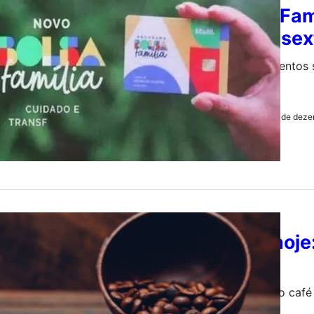
Bolsa Fam
nesta sex
Os pagamentos s
Tem
12 de deze
by
Redação
AGRONEGÓCIO
Café hoje
(12)
O preço do café 