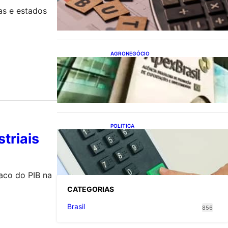
empresariais, Receita flexibiliza
regras da Reforma Tributária
as e estados
AGRONEGÓCIO
Outlook Agro Brasil:
planejamento e inovação
pautam debates sobre futuro
do agronegócio
POLITICA
triais
Viracasacas? Em 2022, 259
municípios votaram mais em
Lula no 1º turno e em Jair no 2º
aco do PIB na
CATEGOR
IAS
Brasil
856