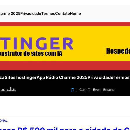
harme 2025
Privacidade
Termos
Contato
Home
za
Sites hostinger
App Rádio Charme 2025
Privacidade
Termos
IONAL