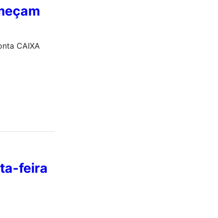
omeçam
onta CAIXA
ta-feira