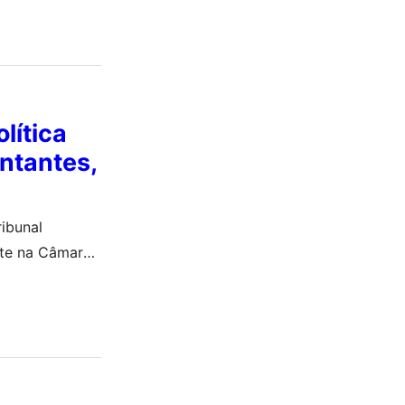
lítica
entantes,
ribunal
ate na Câmara