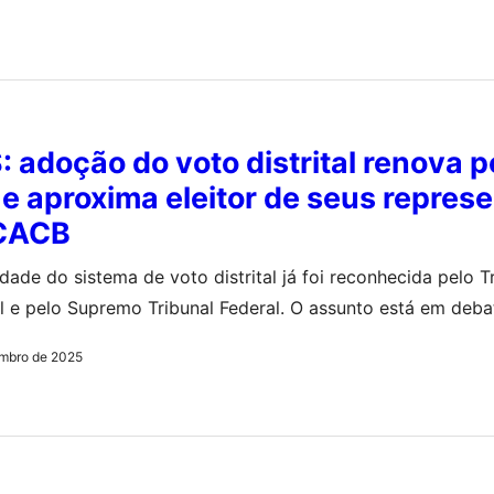
 adoção do voto distrital renova po
a e aproxima eleitor de seus repres
 CACB
idade do sistema de voto distrital já foi reconhecida pelo T
al e pelo Supremo Tribunal Federal. O assunto está em deb
por meio do PL 9212/2017
mbro de 2025