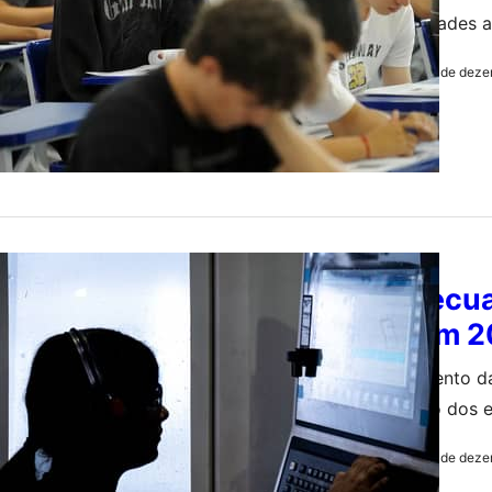
Oportunidades a
12 de deze
by
Redação
ECONOMIA
ICEI recu
fecham 2
Levantamento da
percepção dos 
12 de deze
by
Redação