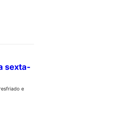
a sexta-
resfriado e