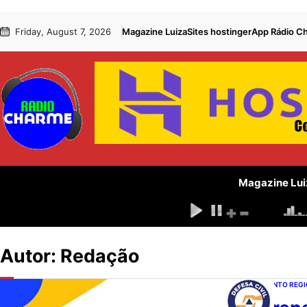
Pular
Skip
Friday, August 7, 2026
Magazine Luiza
Sites hostinger
App Rádio C
para
to
o
content
conteúdo
Magazine Lui
Autor:
Redação
DESENVOLVIMENTO REG