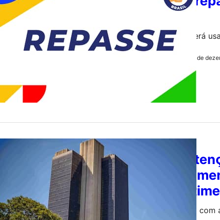
MIDR repa
(RS)
Recurso será us
12 de deze
by
Redação
ECONOMIA
Manutenç
crescimen
investime
De acordo com a 