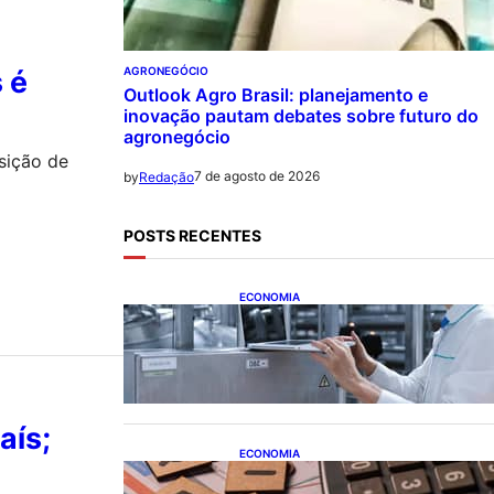
AGRONEGÓCIO
 é
Outlook Agro Brasil: planejamento e
inovação pautam debates sobre futuro do
agronegócio
sição de
7 de agosto de 2026
by
Redação
POSTS RECENTES
ECONOMIA
CNI: indústria investe em
máquinas novas, mas
modernização tecnológica
avança lentamente
aís;
ECONOMIA
Após pedido de entidades