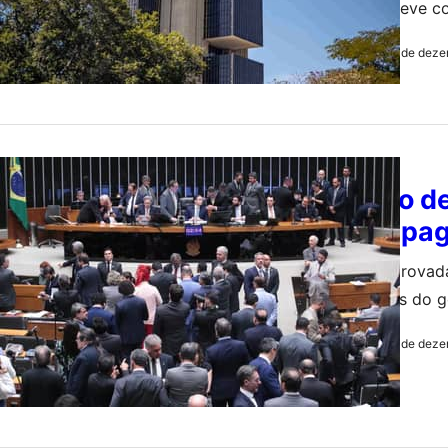
inflação, deve 
12 de deze
by
Redação
POLITICA
Código de
quem pag
Medida aprovada
prioridades do 
12 de deze
by
Redação