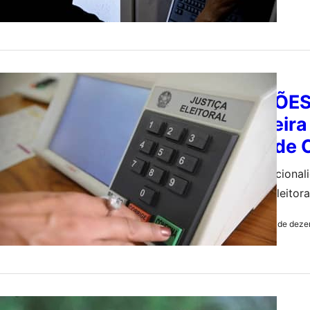
POLITICA
ELEIÇÕES:
brasileir
defende
A constitucional
Superior Eleitor
dos Deputados, 
12 de deze
by
Redação
ECONOMIA