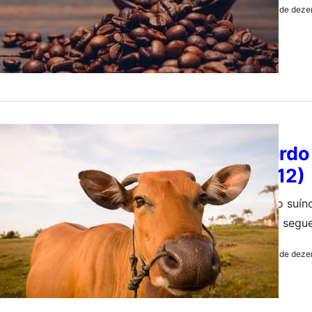
12 de deze
by
Redação
AGRONEGÓCIO
Boi gordo
feira (12)
O preço do suíno
congelado segu
12 de deze
by
Redação