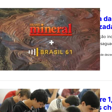
BRASIL MINERAL
Norma da 
atualizad
A atualização in
rejeitos desagua
12 de deze
by
Redação
EDUCAÇÃO
IEL abre 1
bolsas ch