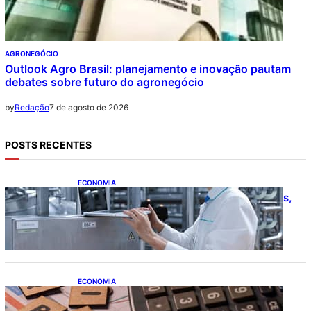
AGRONEGÓCIO
Outlook Agro Brasil: planejamento e inovação pautam
debates sobre futuro do agronegócio
7 de agosto de 2026
by
Redação
POSTS RECENTES
ECONOMIA
CNI: indústria investe em máquinas novas,
mas modernização tecnológica avança
lentamente
ECONOMIA
Após pedido de entidades empresariais,
Receita flexibiliza regras da Reforma