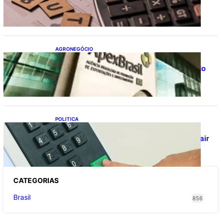
Tributária
AGRONEGÓCIO
Outlook Agro Brasil: planejamento e
inovação pautam debates sobre futuro do
agronegócio
POLITICA
Viracasacas? Em 2022, 259 municípios
votaram mais em Lula no 1º turno e em Jair
no 2º
CATEGOR
IAS
Brasil
856