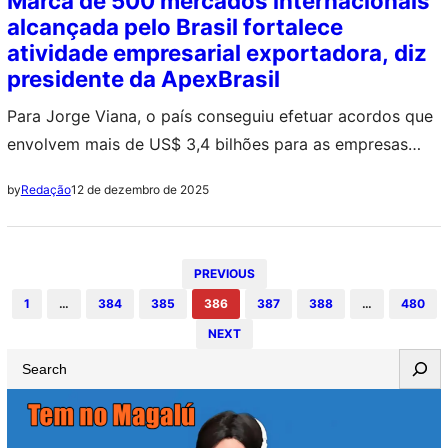
Marca de 500 mercados internacionais
alcançada pelo Brasil fortalece
atividade empresarial exportadora, diz
presidente da ApexBrasil
Para Jorge Viana, o país conseguiu efetuar acordos que
envolvem mais de US$ 3,4 bilhões para as empresas
brasileiras
12 de dezembro de 2025
by
Redação
PREVIOUS
1
…
384
385
386
387
388
…
480
NEXT
S
e
a
r