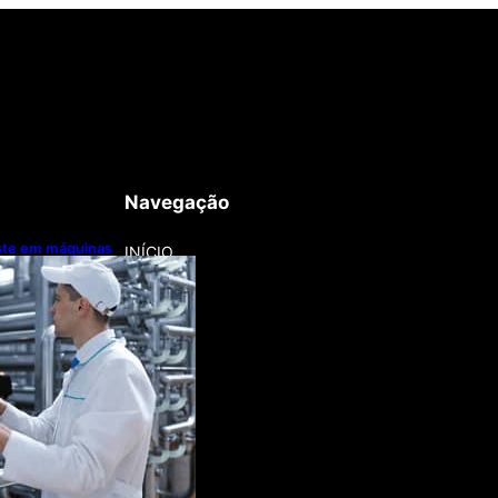
Navegação
este em máquinas
INÍCIO
nização
a lentamente