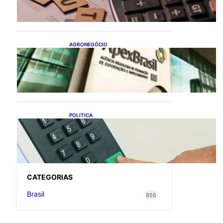
flexibiliza regras da
Reforma Tributária
AGRONEGÓCIO
Outlook Agro Brasil:
planejamento e inovação
pautam debates sobre
futuro do agronegócio
POLITICA
Viracasacas? Em 2022, 259
municípios votaram mais
em Lula no 1º turno e em
Jair no 2º
CATEGOR
IAS
Brasil
856