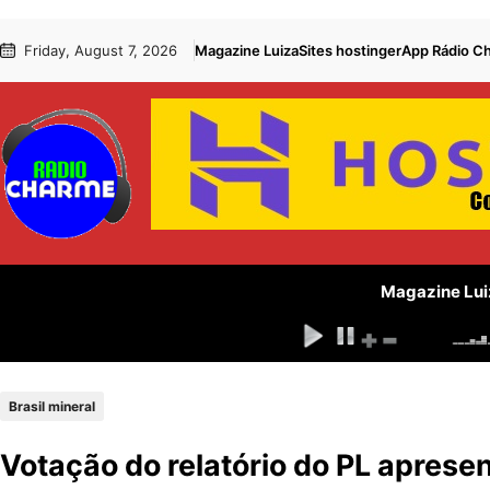
Pular
Skip
Friday, August 7, 2026
Magazine Luiza
Sites hostinger
App Rádio C
para
to
o
content
conteúdo
Magazine Lui
Brasil mineral
Votação do relatório do PL aprese