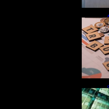
A
e
r
O
i
f