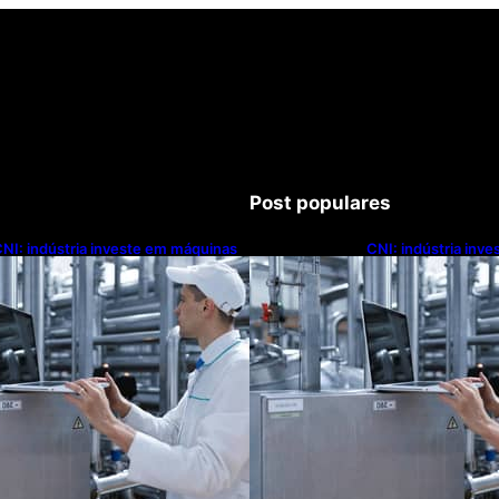
Post populares
NI: indústria investe em máquinas
CNI: indústria inv
novas, mas modernização
novas, mas moder
ecnológica avança lentamente
tecnológica avanç