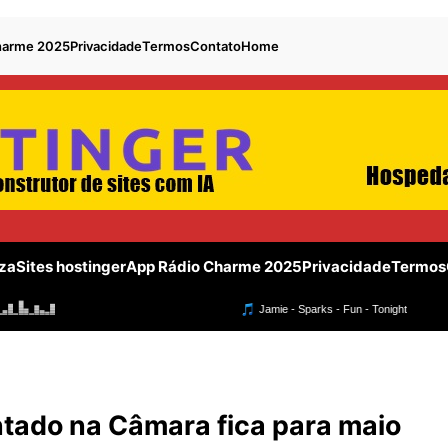
harme 2025
Privacidade
Termos
Contato
Home
za
Sites hostinger
App Rádio Charme 2025
Privacidade
Termos
ntado na Câmara fica para maio