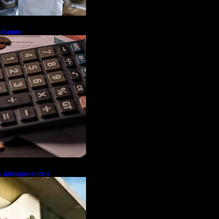
tidades
a flexibiliza
Tributária
l: planejamento e
ebates sobre
ócio