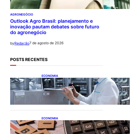
AGRONEGÓCIO
Outlook Agro Brasil: planejamento e
inovação pautam debates sobre futuro
do agronegócio
7 de agosto de 2026
by
Redação
POSTS RECENTES
ECONOMIA
CNI: indústria investe em
máquinas novas, mas
modernização tecnológica
avança lentamente
ECONOMIA
Após pedido de entidades
empresariais, Receita