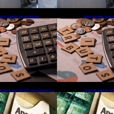
pós pedido de entidades
Após pedido de en
mpresariais, Receita flexibiliza
empresariais, Receit
egras da Reforma Tributária
regras da Reforma 
utlook Agro Brasil: planejamento e
Outlook Agro Brasi
novação pautam debates sobre
inovação pautam d
uturo do agronegócio
futuro do agroneg