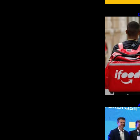
C
f
e
A
p
m