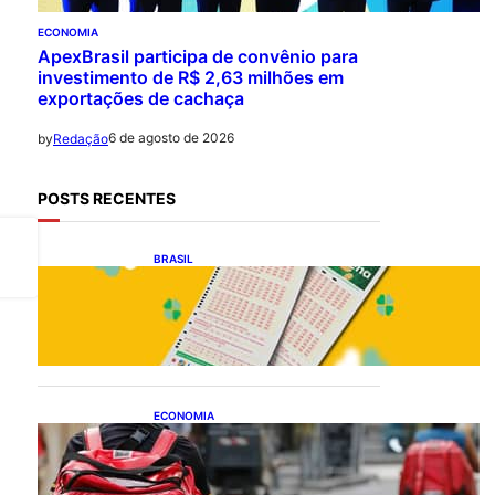
ECONOMIA
ApexBrasil participa de convênio para
investimento de R$ 2,63 milhões em
exportações de cachaça
6 de agosto de 2026
by
Redação
POSTS RECENTES
BRASIL
Resultado da Mega-Sena
3041 nesta quinta-feira
(06/08/2026)
ECONOMIA
CAIXA e iFood facilitam
financiamento de motos e
bicicletas elétricas para