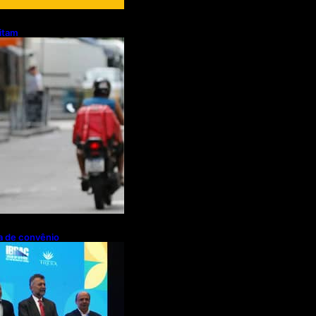
litam
otos e bicicletas
regadores
pa de convênio
de R$ 2,63
ações de cachaça