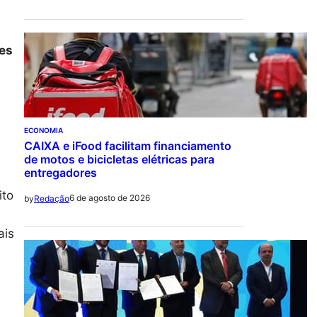
es
ECONOMIA
CAIXA e iFood facilitam financiamento
de motos e bicicletas elétricas para
entregadores
ito
6 de agosto de 2026
by
Redação
ais