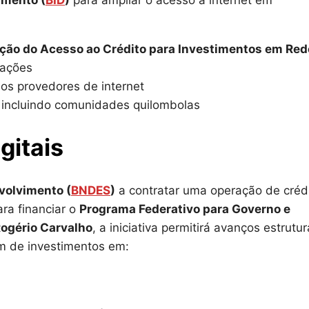
imento (
BID
)
para ampliar o acesso à internet em
ção do Acesso ao Crédito para Investimentos em Red
cações
os provedores de internet
, incluindo comunidades quilombolas
gitais
volvimento (
BNDES
)
a contratar uma operação de créd
ara financiar o
Programa Federativo para Governo e
ogério Carvalho
, a iniciativa permitirá avanços estrutur
ém de investimentos em: