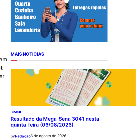
r
c
h
MAIS NOTICIAS
mam
et
er
BRASIL
Resultado da Mega-Sena 3041 nesta
quinta-feira (06/08/2026)
6 de agosto de 2026
by
Redação