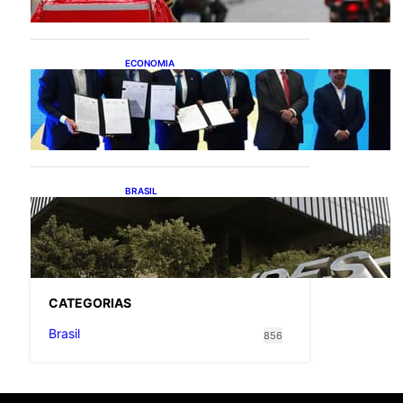
entregadores
ECONOMIA
ApexBrasil participa de
convênio para investimento
de R$ 2,63 milhões em
exportações de cachaça
BRASIL
Projetos de saneamento
podem beneficiar 18
milhões de brasileiros
CATEGOR
IAS
Brasil
856