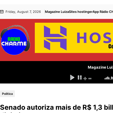
Pular
Skip
Friday, August 7, 2026
Magazine Luiza
Sites hostinger
App Rádio C
para
to
o
content
conteúdo
Magazine Lui
Politica
Senado autoriza mais de R$ 1,3 bi