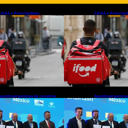
AIXA e iFood facilitam
CAIXA e iFood faci
inanciamento de motos e bicicletas
financiamento de m
létricas para entregadores
elétricas para ent
pexBrasil participa de convênio
ApexBrasil partici
ara investimento de R$ 2,63
para investimento 
ilhões em exportações de cachaça
milhões em export