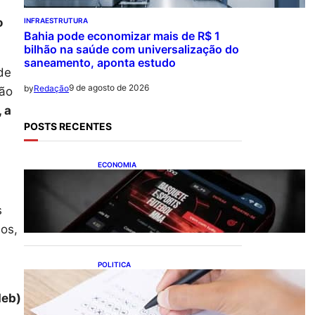
o
INFRAESTRUTURA
Bahia pode economizar mais de R$ 1
bilhão na saúde com universalização do
saneamento, aponta estudo
de
9 de agosto de 2026
by
Redação
ção
 a
POSTS RECENTES
ECONOMIA
Brasileiros tiveram prejuízo
de R$ 62,5 bilhões com bets
em 2025
s
nos,
POLITICA
Concursos públicos
oferecem oportunidades
deb)
mesmo durante o