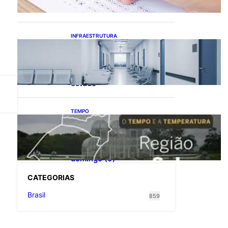
calendário eleitoral
INFRAESTRUTURA
Bahia pode economizar
mais de R$ 1 bilhão na
saúde com universalização
do saneamento, aponta
estudo
TEMPO
O TEMPO E A
TEMPERATURA: Sul terá
chuva, frio e possibilidade
de trovoadas neste
domingo (9)
CATEGOR
IAS
Brasil
859