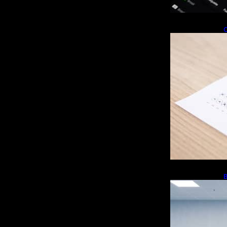
c
B
b
d