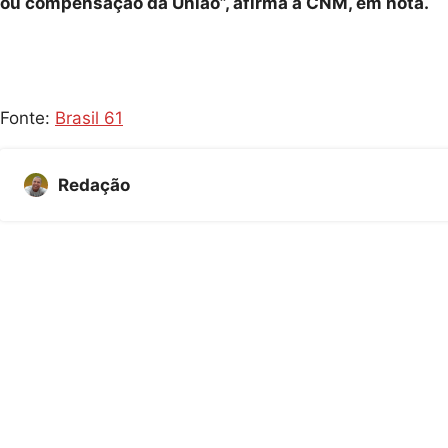
ou compensação da União”, afirma a CNM, em nota.
Fonte:
Brasil 61
Redação