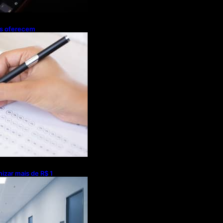
os oferecem
smo durante o
izar mais de R$ 1
m universalização
onta estudo