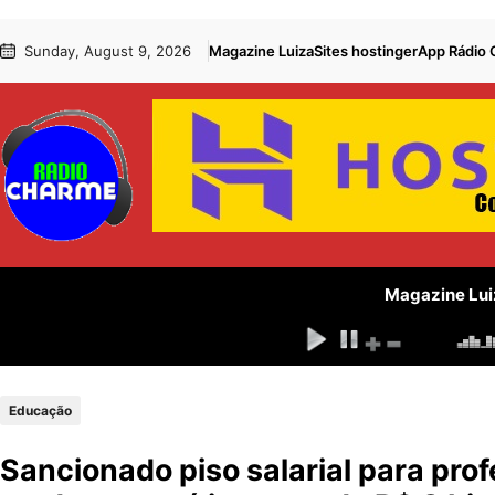
Pular
Skip
Sunday, August 9, 2026
Magazine Luiza
Sites hostinger
App Rádio
para
to
o
content
conteúdo
Magazine Lui
Educação
Sancionado piso salarial para pro