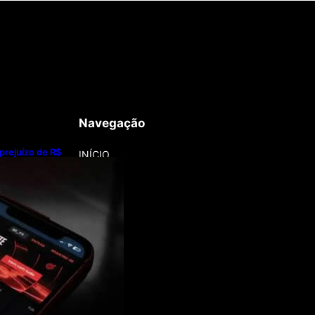
Navegação
 prejuízo de R$
INÍCIO
bets em 2025