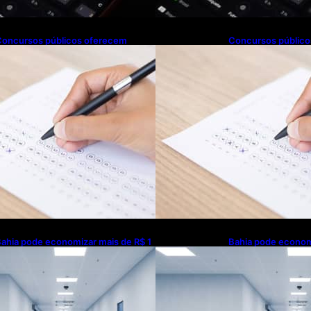
Concursos públicos oferecem
Concursos públic
oportunidades mesmo durante o
oportunidades me
alendário eleitoral
calendário eleitoral
ahia pode economizar mais de R$ 1
Bahia pode econom
ilhão na saúde com universalização
bilhão na saúde co
o saneamento, aponta estudo
do saneamento, ap