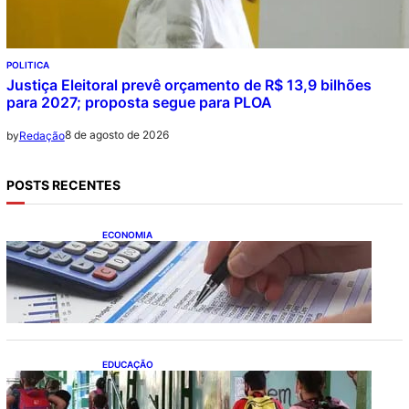
POLITICA
Justiça Eleitoral prevê orçamento de R$ 13,9 bilhões
para 2027; proposta segue para PLOA
8 de agosto de 2026
by
Redação
POSTS RECENTES
ECONOMIA
Busca dos brasileiros por crédito cresce
16,5%; Mato Grosso lidera ranking entre
estados
EDUCAÇÃO
Ensino fundamental melhora nas redes
municipais