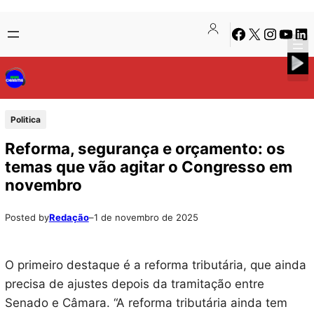
Pular
Skip
Facebook
X
Instagra
Youtu
Lin
para
to
o
content
conteúdo
Politica
Reforma, segurança e orçamento: os
temas que vão agitar o Congresso em
novembro
Posted by
Redação
–
1 de novembro de 2025
O primeiro destaque é a reforma tributária, que ainda
precisa de ajustes depois da tramitação entre
Senado e Câmara. “A reforma tributária ainda tem