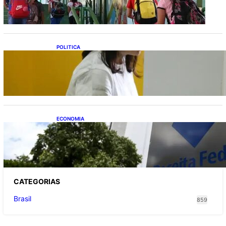
POLITICA
Justiça Eleitoral prevê orçamento de R$ 13,9
bilhões para 2027; proposta segue para
PLOA
ECONOMIA
Receita Federal: novo cronograma da
reforma tributária amplia prazo para o
Simples Nacional
CATEGOR
IAS
Brasil
859