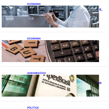
ECONOMIA
CNI: indústria investe em máquinas novas,
mas modernização tecnológica avança
lentamente
ECONOMIA
Após pedido de entidades empresariais,
Receita flexibiliza regras da Reforma
Tributária
AGRONEGÓCIO
Outlook Agro Brasil: planejamento e
inovação pautam debates sobre futuro do
agronegócio
POLITICA