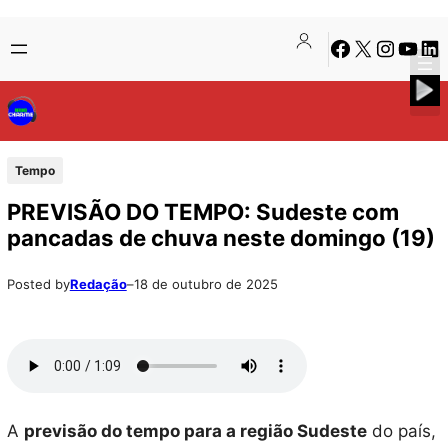
Pular
Skip
Facebook
X
Instagra
Youtu
Lin
para
to
o
content
conteúdo
Tempo
PREVISÃO DO TEMPO: Sudeste com
pancadas de chuva neste domingo (19)
Posted by
Redação
–
18 de outubro de 2025
A
previsão do tempo para a região Sudeste
do país,