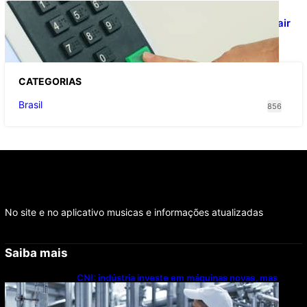
Viracasacas? Em 2022, 259 municípios
votaram mais em Lula no 1º turno e em Jair
no 2º
CATEGOR
IAS
Brasil
856
No site e no aplicativo musicas e informações atualizadas
Saiba mais
CNI: indústria investe em máquinas novas, mas
modernização tecnológica avança lentamente