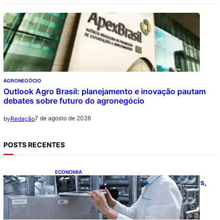
AGRONEGÓCIO
Outlook Agro Brasil: planejamento e inovação pautam
debates sobre futuro do agronegócio
7 de agosto de 2026
by
Redação
POSTS RECENTES
ECONOMIA
CNI: indústria investe em máquinas novas,
mas modernização tecnológica avança
lentamente