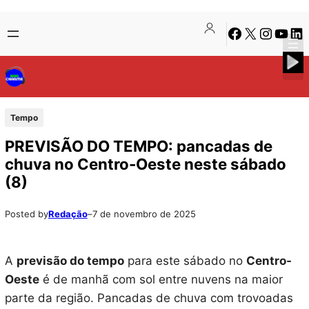
Pular
Skip
Facebook
X
Instagra
Youtu
Lin
para
to
o
content
conteúdo
Tempo
PREVISÃO DO TEMPO: pancadas de
chuva no Centro-Oeste neste sábado
(8)
Posted by
Redação
–
7 de novembro de 2025
A
previsão do tempo
para este sábado no
Centro-
Oeste
é de manhã com sol entre nuvens na maior
parte da região. Pancadas de chuva com trovoadas