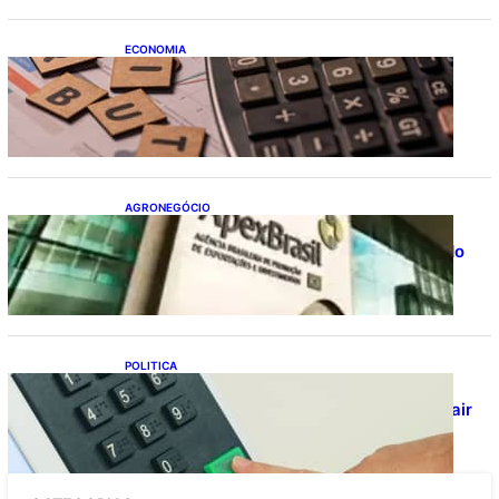
ECONOMIA
Após pedido de entidades empresariais,
Receita flexibiliza regras da Reforma
Tributária
AGRONEGÓCIO
Outlook Agro Brasil: planejamento e
inovação pautam debates sobre futuro do
agronegócio
POLITICA
Viracasacas? Em 2022, 259 municípios
votaram mais em Lula no 1º turno e em Jair
no 2º