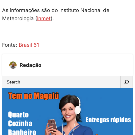
As informações são do Instituto Nacional de
Meteorologia (
Inmet
).
Fonte:
Brasil 61
Redação
S
e
a
r
c
h