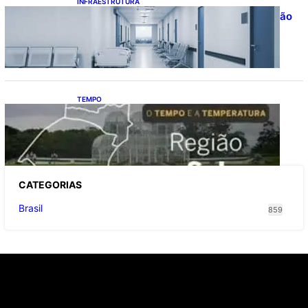
INFRAESTRUTURA
Bahia pode economizar mais de R$ 1 bilhão
na saúde com universalização do
saneamento, aponta estudo
TEMPO
O TEMPO E A TEMPERATURA: Sul terá
chuva, frio e possibilidade de trovoadas
neste domingo (9)
CATEGOR
IAS
Brasil
859