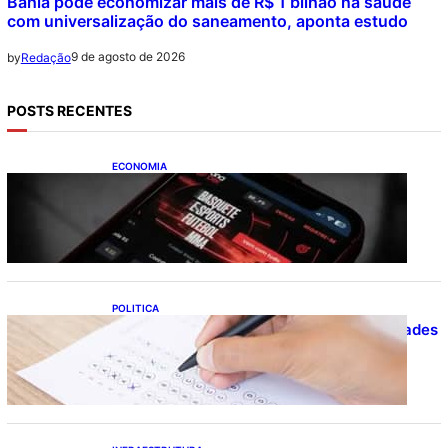
Bahia pode economizar mais de R$ 1 bilhão na saúde
com universalização do saneamento, aponta estudo
9 de agosto de 2026
by
Redação
POSTS RECENTES
ECONOMIA
Brasileiros tiveram prejuízo de R$ 62,5
bilhões com bets em 2025
POLITICA
Concursos públicos oferecem oportunidades
mesmo durante o calendário eleitoral