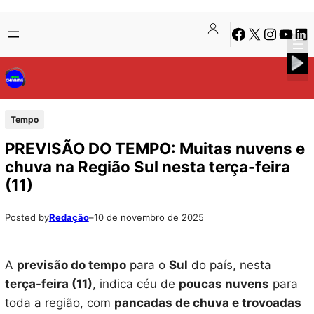
Pular
Skip
Facebook
X
Instagra
Youtu
Lin
para
to
o
content
conteúdo
Tempo
PREVISÃO DO TEMPO: Muitas nuvens e
chuva na Região Sul nesta terça-feira
(11)
Posted by
Redação
–
10 de novembro de 2025
A
previsão do tempo
para o
Sul
do país, nesta
terça-feira (11)
, indica céu de
poucas nuvens
para
toda a região, com
pancadas de chuva e trovoadas