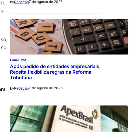
7 de agosto de 2026
 de
by
Redação
as
sso,
 sul
ECONOMIA
Após pedido de entidades empresariais,
Receita flexibiliza regras da Reforma
Tributária
7 de agosto de 2026
by
Redação
 em