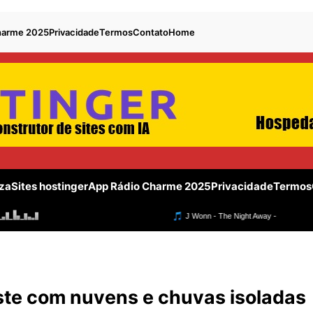
harme 2025
Privacidade
Termos
Contato
Home
za
Sites hostinger
App Rádio Charme 2025
Privacidade
Termos
e com nuvens e chuvas isoladas