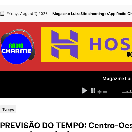
Pular
Skip
Friday, August 7, 2026
Magazine Luiza
Sites hostinger
App Rádio C
para
to
o
content
conteúdo
Magazine Lui
Tempo
PREVISÃO DO TEMPO: Centro-Oest