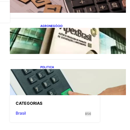
flexibiliza regras da
Reforma Tributária
AGRONEGÓCIO
Outlook Agro Brasil:
planejamento e inovação
pautam debates sobre
futuro do agronegócio
POLITICA
Viracasacas? Em 2022, 259
municípios votaram mais
em Lula no 1º turno e em
Jair no 2º
CATEGOR
IAS
Brasil
856