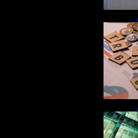
A
e
r
O
i
f