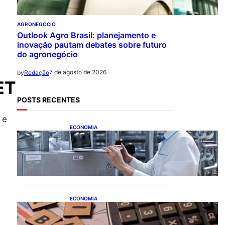
AGRONEGÓCIO
Outlook Agro Brasil: planejamento e
inovação pautam debates sobre futuro
do agronegócio
7 de agosto de 2026
by
Redação
ET
POSTS RECENTES
 e
ECONOMIA
CNI: indústria investe em
máquinas novas, mas
modernização tecnológica
avança lentamente
ECONOMIA
Após pedido de entidades
empresariais, Receita