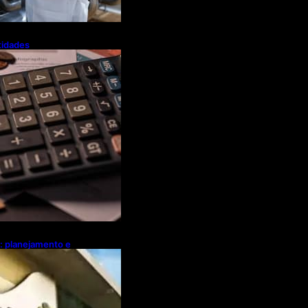
tidades
a flexibiliza
Tributária
l: planejamento e
ebates sobre
ócio