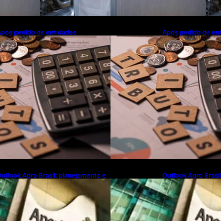
pós pedido de entidades
Após pedido de en
mpresariais, Receita flexibiliza
empresariais, Receit
egras da Reforma Tributária
regras da Reforma 
utlook Agro Brasil: planejamento e
Outlook Agro Brasi
novação pautam debates sobre
inovação pautam d
uturo do agronegócio
futuro do agroneg