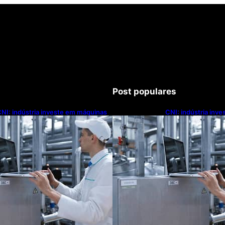
Post populares
NI: indústria investe em máquinas
CNI: indústria inv
novas, mas modernização
novas, mas moder
ecnológica avança lentamente
tecnológica avanç