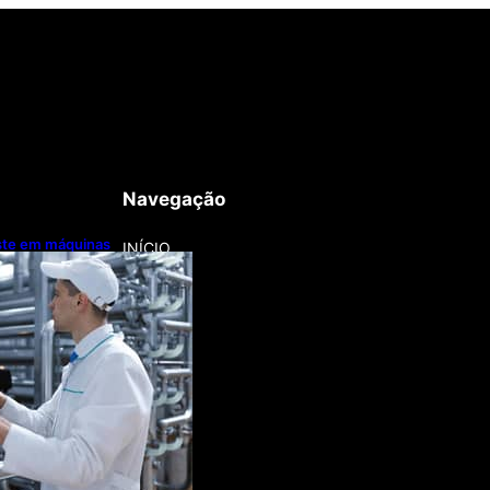
Navegação
este em máquinas
INÍCIO
nização
a lentamente