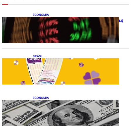
ECONOMIA
Ibovespa fecha último pregão aos 172.494
pontos
BRASIL
Resultado da lotofácil 3756: sorteio de
sexta-feira (07/08/2026)
ECONOMIA
Dólar fecha o último pregão cotado a R$
5,08