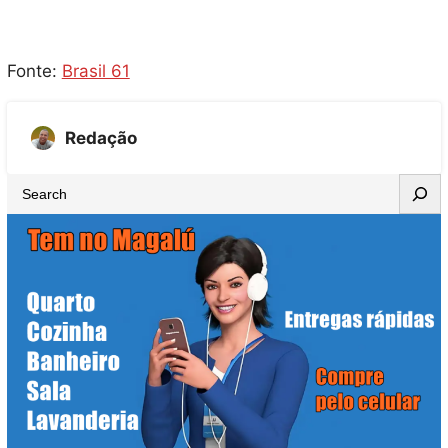
Fonte:
Brasil 61
Redação
S
e
a
r
c
h