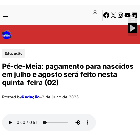
Pular
Skip
Facebook
X
Instagra
Youtu
Lin
para
to
o
content
conteúdo
Educação
Pé-de-Meia: pagamento para nascidos
em julho e agosto será feito nesta
quinta-feira (02)
Posted by
Redação
–
2 de julho de 2026