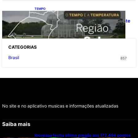
TEMPO
O TEMPO E A TEMPERATURA: Confira a
previsão do tempo para a Região Sul neste
sábado (8)
CATEGOR
IAS
Brasil
857
No site e no aplicativo musicas e informações atualizadas
Saiba mais
Ibovespa fecha último pregão aos 172.494 pontos