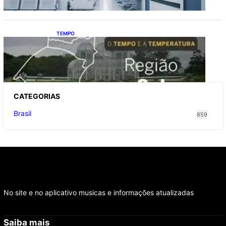
TEMPO
O TEMPO E A TEMPERATURA: Sul terá
chuva, frio e possibilidade de trovoadas
neste domingo (9)
CATEGOR
IAS
Brasil
859
No site e no aplicativo musicas e informações atualizadas
Saiba mais