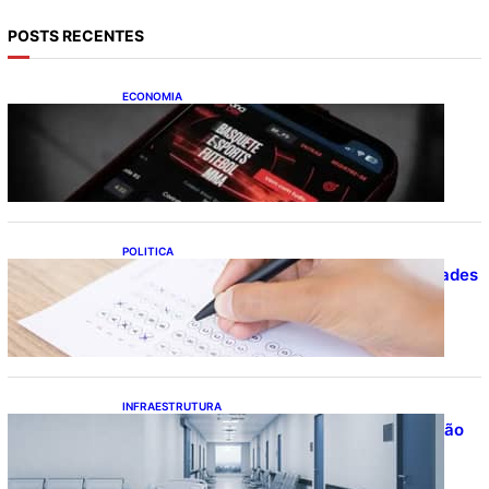
POSTS RECENTES
ECONOMIA
Brasileiros tiveram prejuízo de R$ 62,5
bilhões com bets em 2025
POLITICA
Concursos públicos oferecem oportunidades
mesmo durante o calendário eleitoral
INFRAESTRUTURA
Bahia pode economizar mais de R$ 1 bilhão
na saúde com universalização do
saneamento, aponta estudo