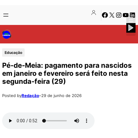
Pular
Skip
Facebook
X
Instagra
Youtu
Lin
para
to
o
content
conteúdo
Educação
Pé-de-Meia: pagamento para nascidos
em janeiro e fevereiro será feito nesta
segunda-feira (29)
Posted by
Redação
–
29 de junho de 2026