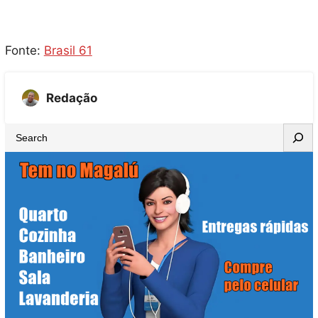
Fonte:
Brasil 61
Redação
S
e
a
r
c
h