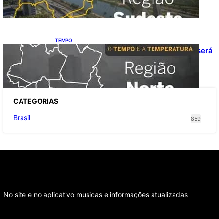
TEMPO
O TEMPO E A TEMPERATURA: domingo será
de pancadas de chuva entre Amazonas,
Acre e Roraima
CATEGOR
IAS
Brasil
859
No site e no aplicativo musicas e informações atualizadas