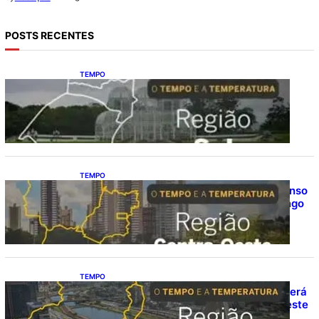
POSTS RECENTES
TEMPO
O TEMPO E A TEMPERATURA: Sul terá
chuva, frio e possibilidade de trovoadas
neste domingo (9)
TEMPO
O TEMPO E A TEMPERATURA: calor intenso
predomina no Centro-Oeste neste domingo
(9)
TEMPO
O TEMPO E A TEMPERATURA: Sudeste terá
calor e possibilidade de chuva isolada neste
domingo (9)