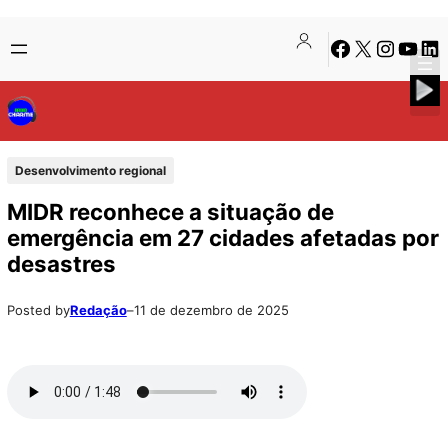
Pular
Skip
Facebook
X
Instagra
Youtu
Lin
para
to
o
content
conteúdo
Desenvolvimento regional
MIDR reconhece a situação de
emergência em 27 cidades afetadas por
desastres
Posted by
Redação
–
11 de dezembro de 2025