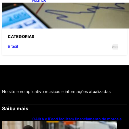
POLITICA
TCU lista mais de 6 mil responsáveis com
contas irregulares; Nordeste e Sudeste
concentram maioria dos nomes
CATEGOR
IAS
Brasil
855
No site e no aplicativo musicas e informações atualizadas
Saiba mais
CAIXA e iFood facilitam financiamento de motos e
bicicletas elétricas para entregadores