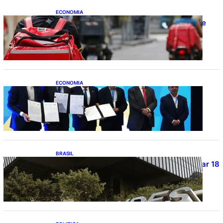
ECONOMIA
CAIXA e iFood facilitam financiamento de
motos e bicicletas elétricas para
entregadores
ECONOMIA
ApexBrasil participa de convênio para
investimento de R$ 2,63 milhões em
exportações de cachaça
BRASIL
Projetos de saneamento podem beneficiar 18
milhões de brasileiros