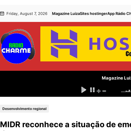
Pular
Skip
Friday, August 7, 2026
Magazine Luiza
Sites hostinger
App Rádio C
para
to
o
content
conteúdo
Magazine Lui
Desenvolvimento regional
MIDR reconhece a situação de eme