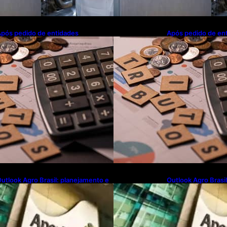
pós pedido de entidades
Após pedido de en
mpresariais, Receita flexibiliza
empresariais, Receit
egras da Reforma Tributária
regras da Reforma 
utlook Agro Brasil: planejamento e
Outlook Agro Brasi
novação pautam debates sobre
inovação pautam d
uturo do agronegócio
futuro do agroneg