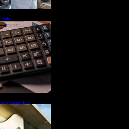
tidades
a flexibiliza
Tributária
l: planejamento e
ebates sobre
ócio