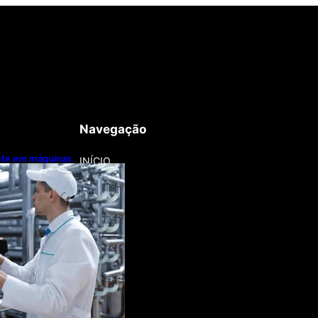
Navegação
este em máquinas
INÍCIO
nização
a lentamente