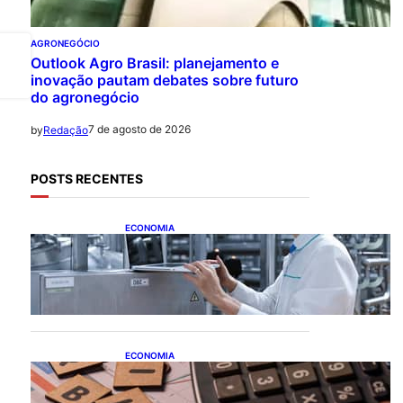
AGRONEGÓCIO
Outlook Agro Brasil: planejamento e
inovação pautam debates sobre futuro
do agronegócio
7 de agosto de 2026
by
Redação
POSTS RECENTES
ECONOMIA
CNI: indústria investe em
máquinas novas, mas
modernização tecnológica
avança lentamente
ECONOMIA
Após pedido de entidades
empresariais, Receita