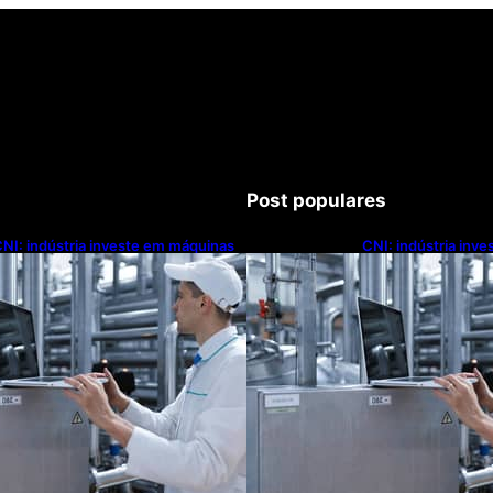
Post populares
NI: indústria investe em máquinas
CNI: indústria inv
novas, mas modernização
novas, mas moder
ecnológica avança lentamente
tecnológica avanç