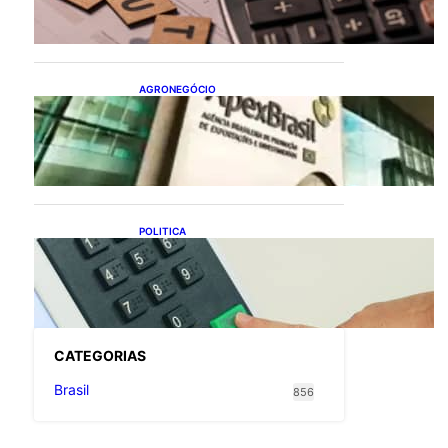
flexibiliza regras da
Reforma Tributária
AGRONEGÓCIO
Outlook Agro Brasil:
planejamento e inovação
pautam debates sobre
futuro do agronegócio
POLITICA
Viracasacas? Em 2022, 259
municípios votaram mais
em Lula no 1º turno e em
Jair no 2º
CATEGOR
IAS
Brasil
856