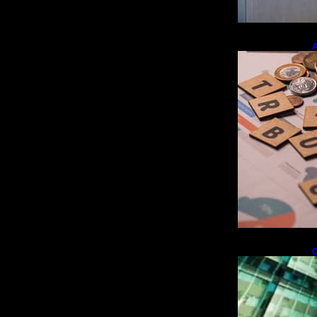
A
e
r
O
i
f