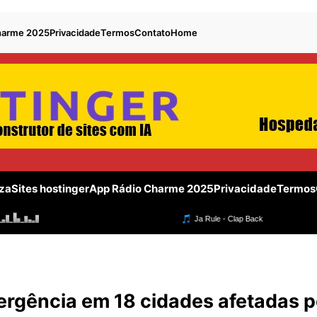
harme 2025
Privacidade
Termos
Contato
Home
za
Sites hostinger
App Rádio Charme 2025
Privacidade
Termos
rgência em 18 cidades afetadas p