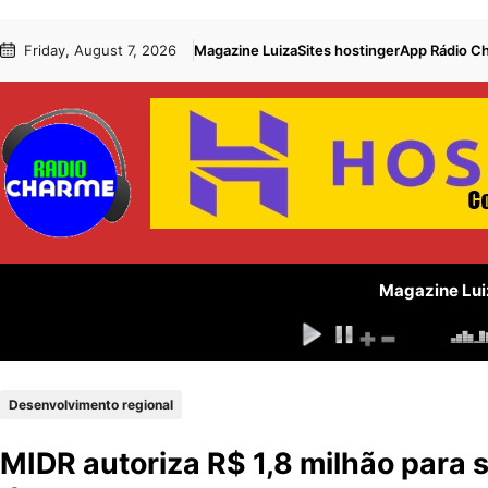
Pular
Skip
Friday, August 7, 2026
Magazine Luiza
Sites hostinger
App Rádio C
para
to
o
content
conteúdo
Magazine Lui
Desenvolvimento regional
MIDR autoriza R$ 1,8 milhão para 