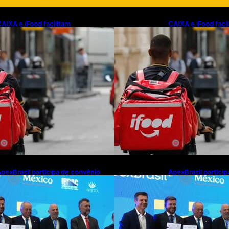
AIXA e iFood facilitam
CAIXA e iFood faci
inanciamento de motos e bicicletas
financiamento de m
létricas para entregadores
elétricas para ent
pexBrasil participa de convênio
ApexBrasil partici
ara investimento de R$ 2,63
para investimento 
ilhões em exportações de cachaça
milhões em export