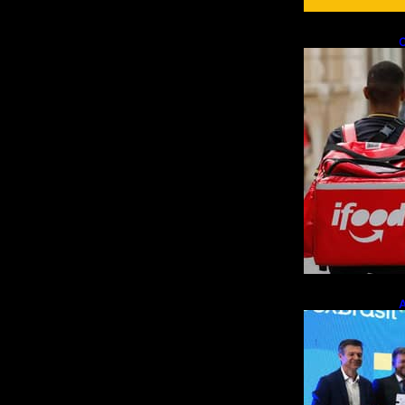
C
f
e
A
p
m