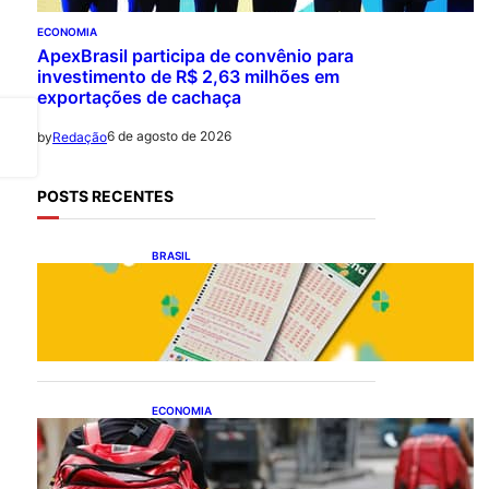
ECONOMIA
ApexBrasil participa de convênio para
investimento de R$ 2,63 milhões em
exportações de cachaça
6 de agosto de 2026
by
Redação
POSTS RECENTES
BRASIL
Resultado da Mega-Sena
3041 nesta quinta-feira
(06/08/2026)
ECONOMIA
CAIXA e iFood facilitam
financiamento de motos e
bicicletas elétricas para