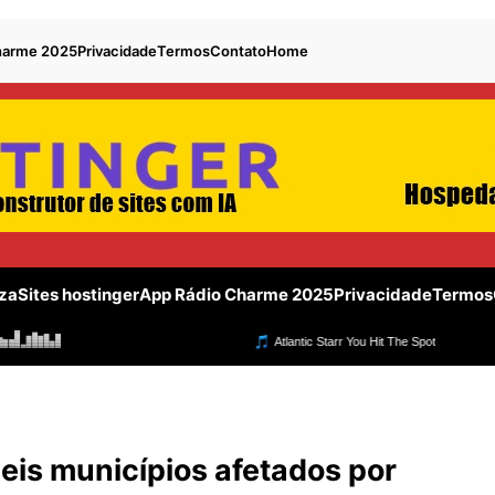
harme 2025
Privacidade
Termos
Contato
Home
za
Sites hostinger
App Rádio Charme 2025
Privacidade
Termos
seis municípios afetados por