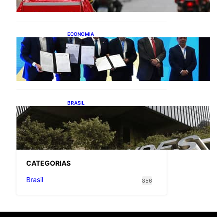
entregadores
ECONOMIA
ApexBrasil participa de
convênio para investimento
de R$ 2,63 milhões em
exportações de cachaça
BRASIL
Projetos de saneamento
podem beneficiar 18
milhões de brasileiros
CATEGOR
IAS
Brasil
856