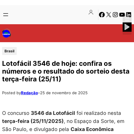
Pular
Skip
Facebook
X
Instagra
Youtu
Lin
para
to
o
content
conteúdo
Brasil
Lotofácil 3546 de hoje: confira os
números e o resultado do sorteio desta
terça-feira (25/11)
Posted by
Redação
–
25 de novembro de 2025
O concurso
3546 da Lotofácil
foi realizado nesta
terça-feira
(25/11/2025)
, no Espaço da Sorte, em
São Paulo, e divulgado pela
Caixa Econômica