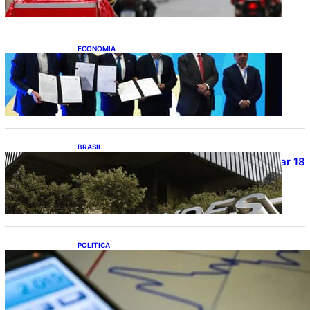
ECONOMIA
ApexBrasil participa de convênio para
investimento de R$ 2,63 milhões em
exportações de cachaça
BRASIL
Projetos de saneamento podem beneficiar 18
milhões de brasileiros
POLITICA
TCU lista mais de 6 mil responsáveis com
contas irregulares; Nordeste e Sudeste
concentram maioria dos nomes