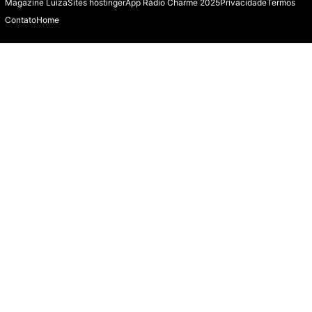
Magazine Luiza
Sites hostinger
App Rádio Charme 2025
Privacidade
Termos
Contato
Home