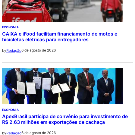
ECONOMIA
CAIXA e iFood facilitam financiamento de motos e
bicicletas elétricas para entregadores
6 de agosto de 2026
by
Redação
ECONOMIA
ApexBrasil participa de convênio para investimento de
R$ 2,63 milhões em exportações de cachaça
6 de agosto de 2026
by
Redação