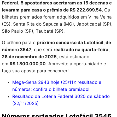
Federal
.
5 apostadores acertaram as 15 dezenas e
levaram para casa o prêmio de R$ 222.699,54.
Os
bilhetes premiados foram adquiridos em VIlha Velha
(ES), Santa Rita do Sapucaia (MG), Jaboticabal (SP),
São Paulo (SP), Taubaté (SP).
O prêmio para o
próximo concurso da Lotofácil, de
número 3547
, que será
realizado na quarta-feira,
26 de novembro de 2025
, está estimado
em
R$
1.800.000,00
. Aproveite a oportunidade e
faça sua aposta para concorrer!
Mega-Sena 2943 hoje (25/11): resultado e
números; confira o bilhete premiado!
Resultado da Loteria Federal 6020 de sábado
(22/11/2025)
Números sorteados Lotofácil 3546