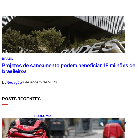
BRASIL
Projetos de saneamento podem beneficiar 18 milhões de
brasileiros
6 de agosto de 2026
by
Redação
POSTS RECENTES
ECONOMIA
CAIXA e iFood facilitam financiamento de
motos e bicicletas elétricas para
entregadores