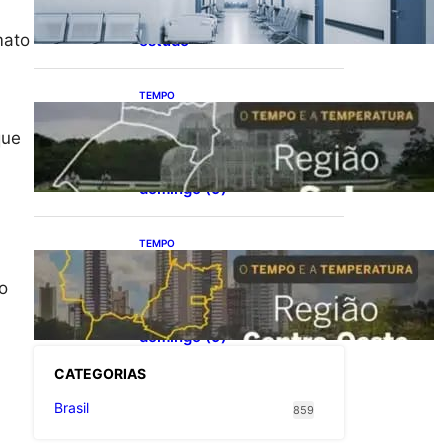
saúde com universalização
do saneamento, aponta
mato
estudo
TEMPO
O TEMPO E A
TEMPERATURA: Sul terá
que
chuva, frio e possibilidade
de trovoadas neste
domingo (9)
TEMPO
O TEMPO E A
TEMPERATURA: calor
o
intenso predomina no
Centro-Oeste neste
domingo (9)
CATEGOR
IAS
Brasil
859