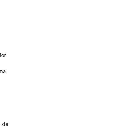
ior
ima
e de