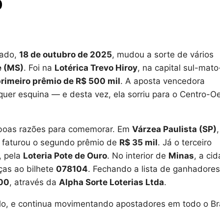
0
bado,
18 de outubro de 2025
, mudou a sorte de vários
 (MS)
. Foi na
Lotérica Trevo Hiroy
, na capital sul-mato
rimeiro prêmio de R$ 500 mil
. A aposta vencedora
uer esquina — e desta vez, ela sorriu para o Centro-O
 boas razões para comemorar. Em
Várzea Paulista (SP)
,
, faturou o segundo prêmio de
R$ 35 mil
. Já o terceiro
, pela
Loteria Pote de Ouro
. No interior de
Minas
, a ci
ças ao bilhete
078104
. Fechando a lista de ganhadores
00
, através da
Alpha Sorte Loterias Ltda
.
o, e continua movimentando apostadores em todo o Bra