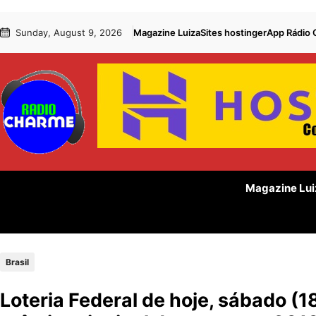
Pular
Skip
Sunday, August 9, 2026
Magazine Luiza
Sites hostinger
App Rádio
para
to
o
content
conteúdo
Magazine Lui
Brasil
Loteria Federal de hoje, sábado (