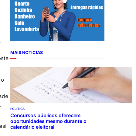
r
c
h
-
MAIS NOTICIAS
este
 o
dade
,
POLITICA
Concursos públicos oferecem
oportunidades mesmo durante o
sil
calendário eleitoral