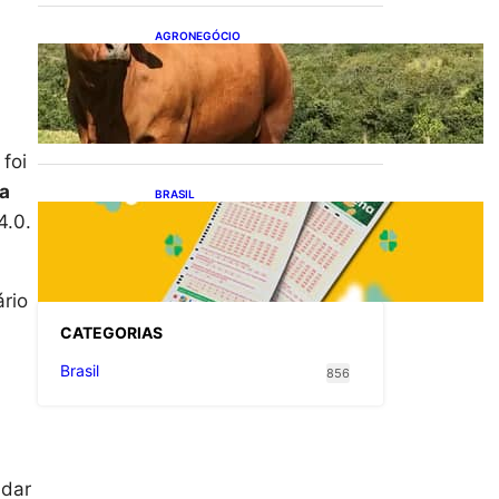
AGRONEGÓCIO
Boi gordo hoje: confira
cotações para esta sexta-
feira (7)
foi
va
BRASIL
Resultado da Mega-Sena
4.0.
3041 nesta quinta-feira
(06/08/2026)
rio
CATEGOR
IAS
Brasil
856
 dar