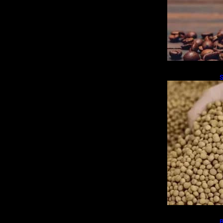
S
p
B