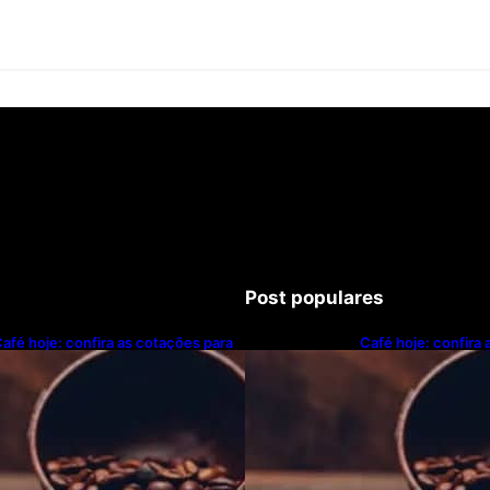
Post populares
afé hoje: confira as cotações para
Café hoje: confira
sta sexta-feira (7)
esta sexta-feira (7)