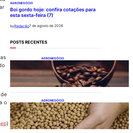
AGRONEGÓCIO
ar
Boi gordo hoje: confira cotações para
esta sexta-feira (7)
7 de agosto de 2026
by
Redação
POSTS RECENTES
ias
AGRONEGÓCIO
Café hoje: confira as
do
cotações para esta sexta-
feira (7)
 de
AGRONEGÓCIO
a o
SOJA E TRIGO: confira
cotações para esta sexta-
feira (7)
nep
)