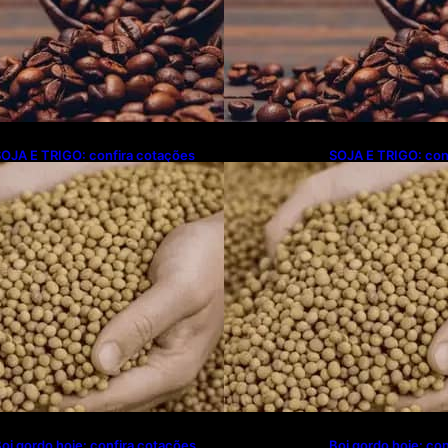
OJA E TRIGO: confira cotações
SOJA E TRIGO: con
ara esta sexta-feira (7)
para esta sexta-fei
oi gordo hoje: confira cotações
Boi gordo hoje: co