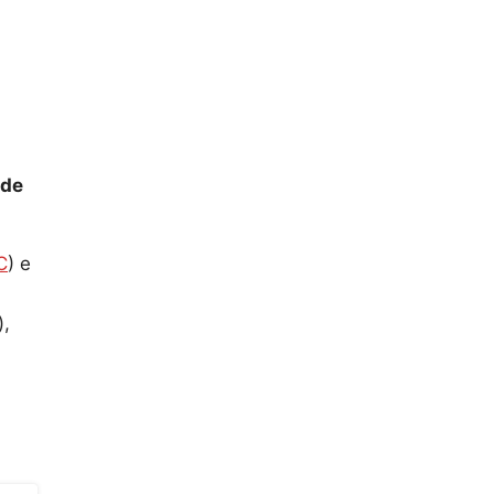
 de
C
) e
),