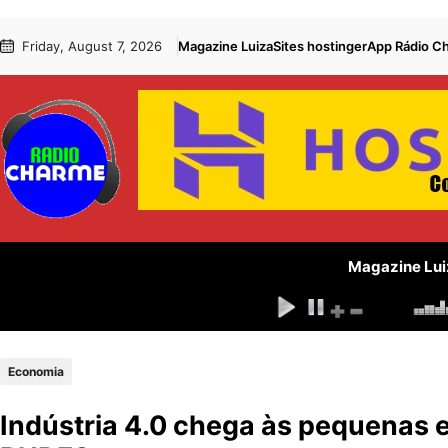
Pular
Skip
Friday, August 7, 2026
Magazine Luiza
Sites hostinger
App Rádio C
para
to
o
content
conteúdo
Magazine Lui
Economia
Indústria 4.0 chega às pequenas 