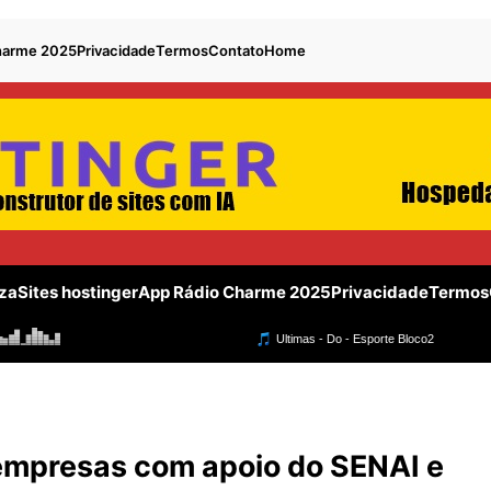
harme 2025
Privacidade
Termos
Contato
Home
za
Sites hostinger
App Rádio Charme 2025
Privacidade
Termos
empresas com apoio do SENAI e