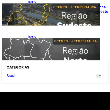
TEMPO
O TEMPO E A TEMPERATURA: chuva ganha
espaço e temperaturas diminuem no Sudeste
nesta segunda-feira (10)
TEMPO
O TEMPO E A TEMPERATURA: segunda
mantém chuva na faixa oeste da Região
Norte
CATEGOR
IAS
Brasil
862