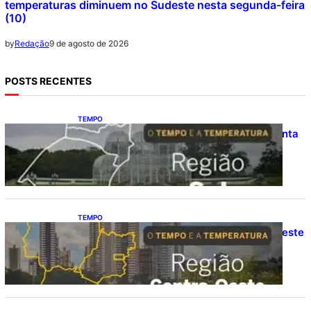
temperaturas diminuem no Sudeste nesta segunda-feira
(10)
9 de agosto de 2026
by
Redação
POSTS RECENTES
TEMPO
O TEMPO E A TEMPERATURA: frio aumenta
e chuva persiste em áreas do Sul nesta
segunda-feira (10)
TEMPO
O TEMPO E A TEMPERATURA: Centro-Oeste
segue com calor e baixa umidade na
segunda-feira (10)