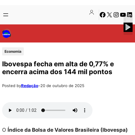
Pular
Skip
Facebook
X
Instagra
Youtu
Lin
para
to
o
content
conteúdo
Economia
Ibovespa fecha em alta de 0,77% e
encerra acima dos 144 mil pontos
Posted by
Redação
–
20 de outubro de 2025
O
Índice da Bolsa de Valores Brasileira (Ibovespa)