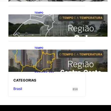
TEMPO
O TEMPO E A
TEMPERATURA: Confira a
previsão do tempo para a
Região Sul neste sábado (8)
TEMPO
O TEMPO E A
TEMPERATURA: Confira a
previsão do tempo para a
Região Centro-Oeste neste
sábado (8)
CATEGOR
IAS
Brasil
856