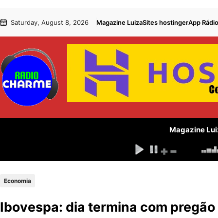
Pular
Skip
Saturday, August 8, 2026
Magazine Luiza
Sites hostinger
App Rádi
para
to
o
content
conteúdo
Magazine Lui
Economia
Ibovespa: dia termina com pregão 