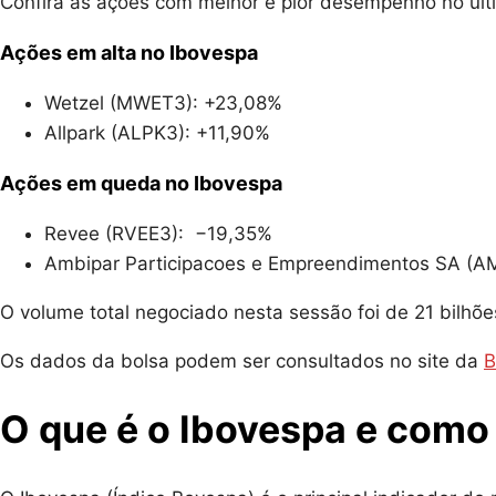
Confira as ações com melhor e pior desempenho no úl
Ações em alta no Ibovespa
Wetzel (MWET3): +23,08%
Allpark (ALPK3): +11,90%
Ações em queda no Ibovespa
Revee (RVEE3): −19,35%
Ambipar Participacoes e Empreendimentos SA (A
O volume total negociado nesta sessão foi de 21 bilhõe
Os dados da bolsa podem ser consultados no site da
B
O que é o Ibovespa e como 