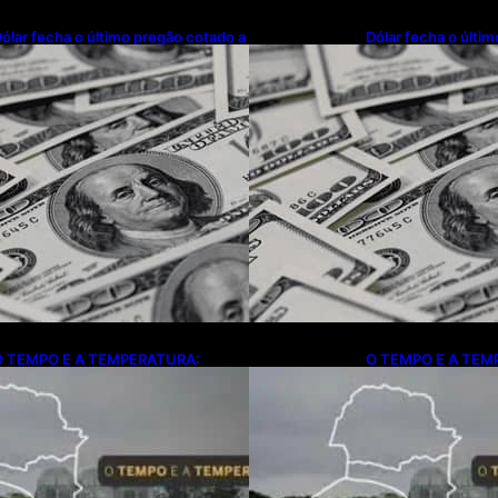
ólar fecha o último pregão cotado a
Dólar fecha o últi
$ 5,08
R$ 5,08
O TEMPO E A TEMPERATURA:
O TEMPO E A TEM
onfira a previsão do tempo para a
Confira a previsão
egião Sul neste sábado (8)
Região Sul neste s