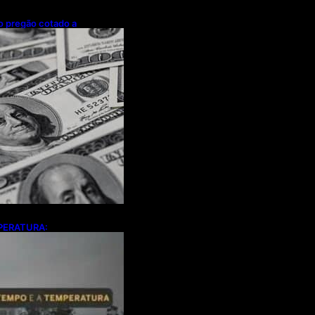
mo pregão cotado a
PERATURA:
 do tempo para a
ábado (8)