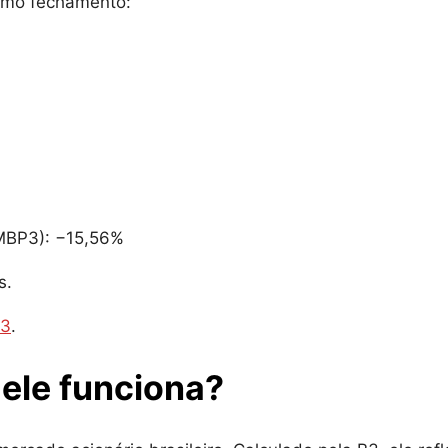
timo fechamento:
MBP3): −15,56%
s.
3
.
ele funciona?