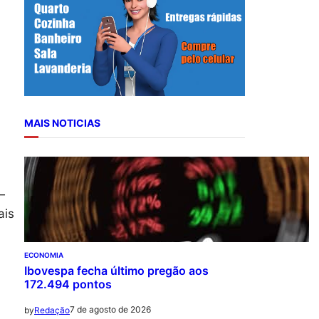
r
c
h
MAIS NOTICIAS
—
ais
ECONOMIA
Ibovespa fecha último pregão aos
172.494 pontos
7 de agosto de 2026
by
Redação