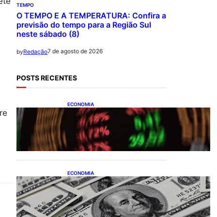
ete
TEMPO
O TEMPO E A TEMPERATURA: Confira a
previsão do tempo para a Região Sul
neste sábado (8)
7 de agosto de 2026
by
Redação
POSTS RECENTES
ECONOMIA
re
Ibovespa fecha último
pregão aos 172.494 pontos
ECONOMIA
Dólar fecha o último pregão
cotado a R$ 5,08