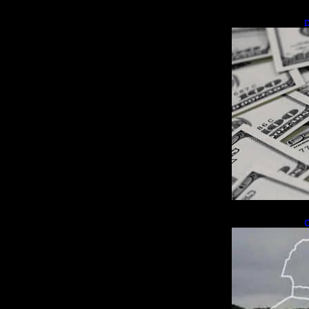
D
R
C
R