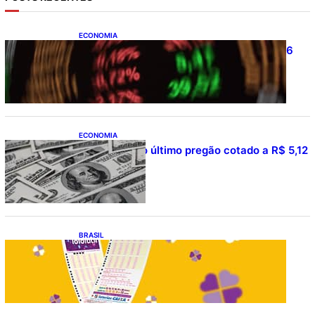
ECONOMIA
Ibovespa fecha último pregão aos 177.726
pontos
ECONOMIA
Dólar fecha o último pregão cotado a R$ 5,12
BRASIL
Resultado da lotofácil 3754: sorteio de
quarta-feira (05/08/2026)