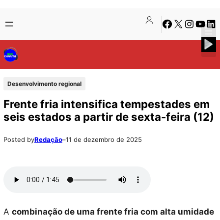
Pular
Skip
Facebook
X
Instagra
Youtu
Lin
para
to
o
content
conteúdo
Desenvolvimento regional
Frente fria intensifica tempestades em
seis estados a partir de sexta-feira (12)
Posted by
Redação
–
11 de dezembro de 2025
A
combinação de uma frente fria com alta umidade