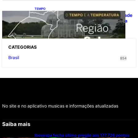
TEMPO
O TEMPO E A TEMPERATURA: Instabilidade
avança e provoca temporais no Sul nesta
quinta-feira
CATEGOR
IAS
Brasil
854
No site e no aplicativo musicas e informações atualizadas
Saiba mais
Ibovespa fecha último pregão aos 177.726 pontos