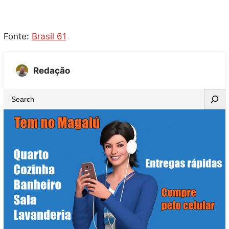
Fonte:
Brasil 61
Redação
S
e
a
r
c
h