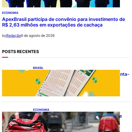
ECONOMIA
ApexBrasil participa de convênio para investimento de
R$ 2,63 milhões em exportações de cachaça
6 de agosto de 2026
by
Redação
POSTS RECENTES
BRASIL
Resultado da Mega-Sena 3041 nesta quinta-
feira (06/08/2026)
ECONOMIA
CAIXA e iFood facilitam financiamento de
motos e bicicletas elétricas para
entregadores