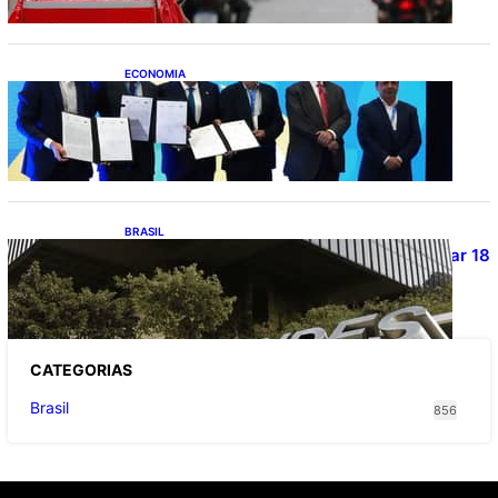
ECONOMIA
ApexBrasil participa de convênio para
investimento de R$ 2,63 milhões em
exportações de cachaça
BRASIL
Projetos de saneamento podem beneficiar 18
milhões de brasileiros
CATEGOR
IAS
Brasil
856