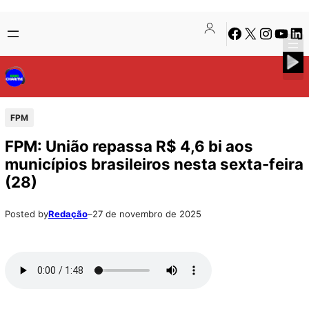
Pular
Skip
Facebook
X
Instagra
Youtu
Lin
para
to
o
content
conteúdo
FPM
FPM: União repassa R$ 4,6 bi aos
municípios brasileiros nesta sexta-feira
(28)
Posted by
Redação
–
27 de novembro de 2025