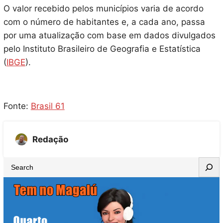
O valor recebido pelos municípios varia de acordo
com o número de habitantes e, a cada ano, passa
por uma atualização com base em dados divulgados
pelo Instituto Brasileiro de Geografia e Estatística
(
IBGE
).
Fonte:
Brasil 61
Redação
S
e
a
r
c