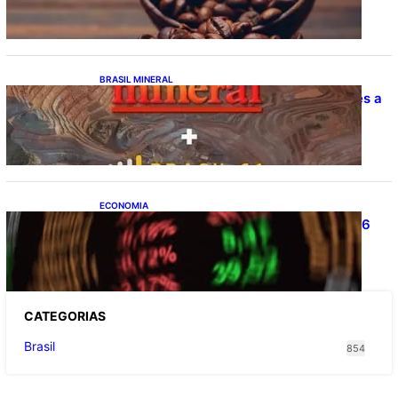
BRASIL MINERAL
Estudo da Amcham aponta R$ 192 bilhões a
mais no PIB
ECONOMIA
Ibovespa fecha último pregão aos 177.726
pontos
CATEGOR
IAS
Brasil
854