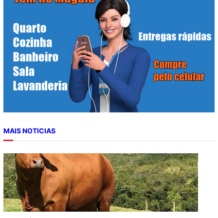
r
c
h
MAIS NOTICIAS