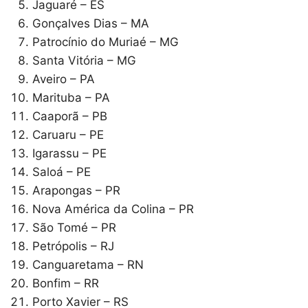
Jaguaré – ES
Gonçalves Dias – MA
Patrocínio do Muriaé – MG
Santa Vitória – MG
Aveiro – PA
Marituba – PA
Caaporã – PB
Caruaru – PE
Igarassu – PE
Saloá – PE
Arapongas – PR
Nova América da Colina – PR
São Tomé – PR
Petrópolis – RJ
Canguaretama – RN
Bonfim – RR
Porto Xavier – RS