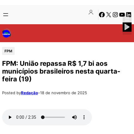
Pular
Skip
Facebook
X
Instagra
Youtu
Lin
para
to
o
content
conteúdo
FPM
FPM: União repassa R$ 1,7 bi aos
municípios brasileiros nesta quarta-
feira (19)
Posted by
Redação
–
18 de novembro de 2025