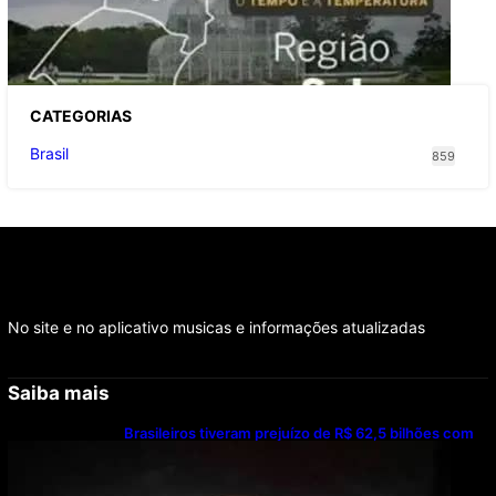
O TEMPO E A TEMPERATURA: Sul terá
chuva, frio e possibilidade de trovoadas
neste domingo (9)
CATEGOR
IAS
Brasil
859
No site e no aplicativo musicas e informações atualizadas
Saiba mais
Brasileiros tiveram prejuízo de R$ 62,5 bilhões com
bets em 2025