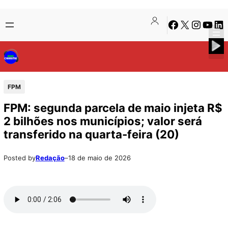
Pular
Skip
Facebook
X
Instagra
Youtu
Lin
para
to
o
content
conteúdo
FPM
FPM: segunda parcela de maio injeta R$
2 bilhões nos municípios; valor será
transferido na quarta-feira (20)
Posted by
Redação
–
18 de maio de 2026