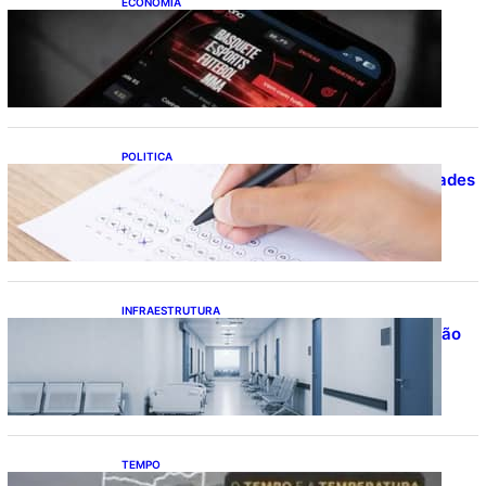
ECONOMIA
Brasileiros tiveram prejuízo de R$ 62,5
bilhões com bets em 2025
POLITICA
Concursos públicos oferecem oportunidades
mesmo durante o calendário eleitoral
INFRAESTRUTURA
Bahia pode economizar mais de R$ 1 bilhão
na saúde com universalização do
saneamento, aponta estudo
TEMPO