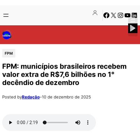
Pular
Skip
Facebook
X
Instagra
Youtu
Lin
para
to
o
content
conteúdo
FPM
FPM: municípios brasileiros recebem
valor extra de R$7,6 bilhões no 1°
decêndio de dezembro
Posted by
Redação
–
10 de dezembro de 2025