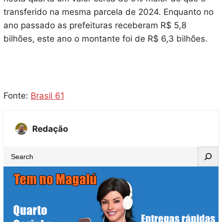
transferido na mesma parcela de 2024. Enquanto no
ano passado as prefeituras receberam R$ 5,8
bilhões, este ano o montante foi de R$ 6,3 bilhões.
Fonte:
Brasil 61
Redação
S
e
a
r
c
h