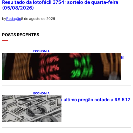
Resultado da lotofácil 3754: sorteio de quarta-feira
(05/08/2026)
5 de agosto de 2026
by
Redação
POSTS RECENTES
ECONOMIA
Ibovespa fecha último pregão aos 177.726
pontos
ECONOMIA
Dólar fecha o último pregão cotado a R$ 5,12