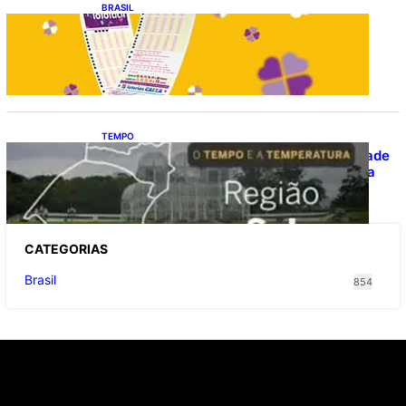
BRASIL
Resultado da lotofácil 3754: sorteio de
quarta-feira (05/08/2026)
TEMPO
O TEMPO E A TEMPERATURA: Instabilidade
avança e provoca temporais no Sul nesta
quinta-feira
CATEGOR
IAS
Brasil
854