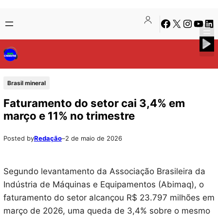
Pular
Skip
Facebook
X
Instagra
Youtu
Lin
para
to
o
content
conteúdo
Brasil mineral
Faturamento do setor cai 3,4% em
março e 11% no trimestre
Posted by
Redação
–
2 de maio de 2026
Segundo levantamento da Associação Brasileira da
Indústria de Máquinas e Equipamentos (Abimaq), o
faturamento do setor alcançou R$ 23.797 milhões em
março de 2026, uma queda de 3,4% sobre o mesmo