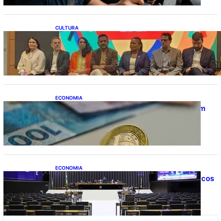
CULTURA
Inscrições para o Programa Rouanet Centro-
Oeste seguem abertas até 13 de agosto
ECONOMIA
Mesmo com queda da Selic, juros seguem
freando investimentos, diz CNI
ECONOMIA
Painel de monitoramento de gastos públicos
será lançado na Câmara dos Deputados