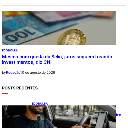
ECONOMIA
Mesmo com queda da Selic, juros seguem freando
investimentos, diz CNI
10 de agosto de 2026
by
Redação
POSTS RECENTES
ECONOMIA
CAIXA e 99 lançam financiamento de
veículos para motoristas parceiros; confira
as regras