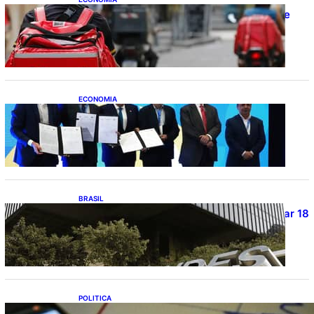
CAIXA e iFood facilitam financiamento de
motos e bicicletas elétricas para
entregadores
ECONOMIA
ApexBrasil participa de convênio para
investimento de R$ 2,63 milhões em
exportações de cachaça
BRASIL
Projetos de saneamento podem beneficiar 18
milhões de brasileiros
POLITICA
TCU lista mais de 6 mil responsáveis com