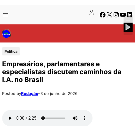
Pular
Skip
Facebook
X
Instagra
Youtu
Lin
para
to
o
content
conteúdo
Politica
Empresários, parlamentares e
especialistas discutem caminhos da
I.A. no Brasil
Posted by
Redação
–
3 de junho de 2026