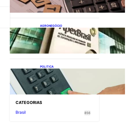
flexibiliza regras da
Reforma Tributária
AGRONEGÓCIO
Outlook Agro Brasil:
planejamento e inovação
pautam debates sobre
futuro do agronegócio
POLITICA
Viracasacas? Em 2022, 259
municípios votaram mais
em Lula no 1º turno e em
Jair no 2º
CATEGOR
IAS
Brasil
856