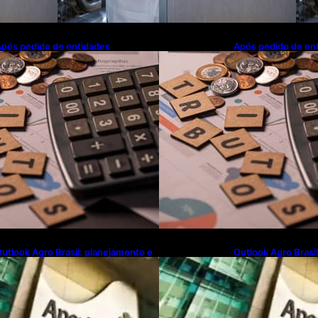
pós pedido de entidades
Após pedido de en
mpresariais, Receita flexibiliza
empresariais, Receit
egras da Reforma Tributária
regras da Reforma 
utlook Agro Brasil: planejamento e
Outlook Agro Brasi
novação pautam debates sobre
inovação pautam d
uturo do agronegócio
futuro do agroneg