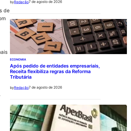
7 de agosto de 2026
by
Redação
s de
com
mais
ECONOMIA
Após pedido de entidades empresariais,
Receita flexibiliza regras da Reforma
Tributária
7 de agosto de 2026
by
Redação
r