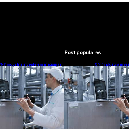
Post populares
NI: indústria investe em máquinas
CNI: indústria inv
novas, mas modernização
novas, mas moder
ecnológica avança lentamente
tecnológica avanç