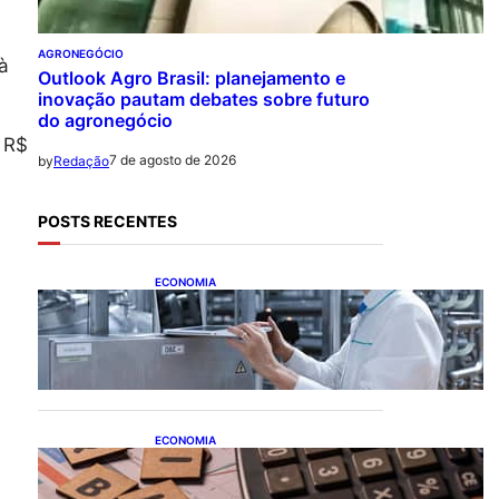
AGRONEGÓCIO
à
Outlook Agro Brasil: planejamento e
inovação pautam debates sobre futuro
do agronegócio
 R$
7 de agosto de 2026
by
Redação
POSTS RECENTES
ECONOMIA
CNI: indústria investe em
máquinas novas, mas
modernização tecnológica
avança lentamente
ECONOMIA
Após pedido de entidades
empresariais, Receita