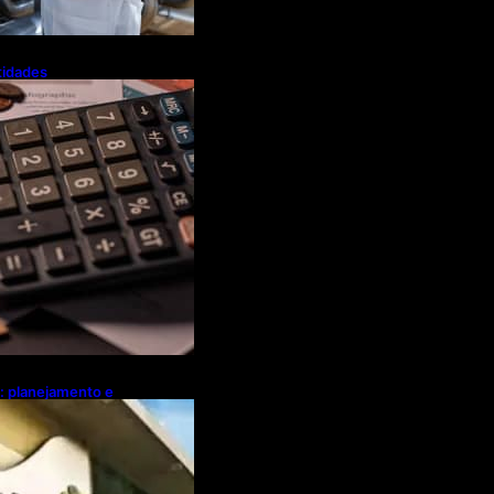
tidades
a flexibiliza
Tributária
l: planejamento e
ebates sobre
ócio