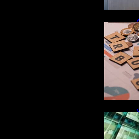
A
e
r
O
i
f