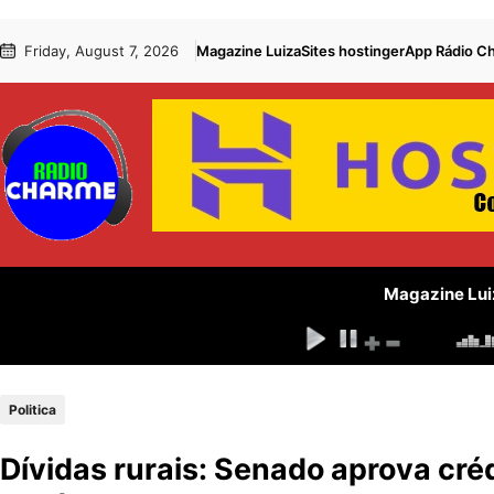
Pular
Skip
Friday, August 7, 2026
Magazine Luiza
Sites hostinger
App Rádio C
para
to
o
content
conteúdo
Magazine Lui
Politica
Dívidas rurais: Senado aprova créd