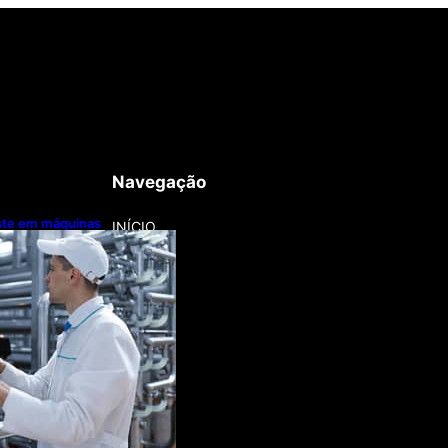
Navegação
este em máquinas
INÍCIO
nização
a lentamente