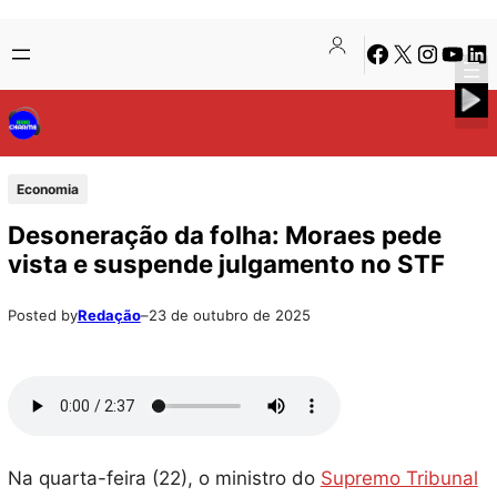
Pular
Skip
Facebook
X
Instagra
Youtu
Lin
para
to
o
content
conteúdo
Economia
Desoneração da folha: Moraes pede
vista e suspende julgamento no STF
Posted by
Redação
–
23 de outubro de 2025
Na quarta-feira (22), o ministro do
Supremo Tribunal