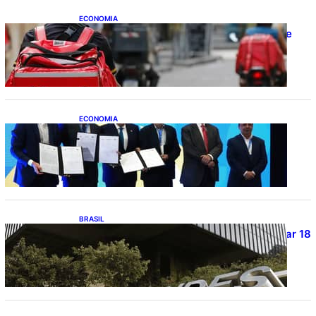
ECONOMIA
CAIXA e iFood facilitam financiamento de
motos e bicicletas elétricas para
entregadores
ECONOMIA
ApexBrasil participa de convênio para
investimento de R$ 2,63 milhões em
exportações de cachaça
BRASIL
Projetos de saneamento podem beneficiar 18
milhões de brasileiros