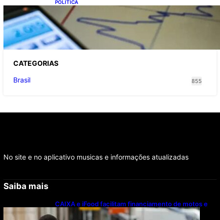
POLITICA
TCU lista mais de 6 mil responsáveis com
contas irregulares; Nordeste e Sudeste
concentram maioria dos nomes
CATEGOR
IAS
Brasil
855
No site e no aplicativo musicas e informações atualizadas
Saiba mais
CAIXA e iFood facilitam financiamento de motos e
bicicletas elétricas para entregadores