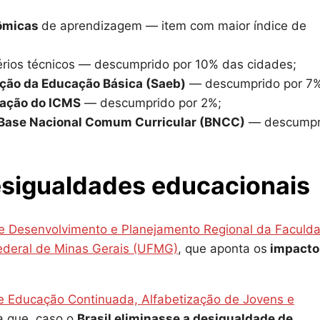
nômicas
de aprendizagem — item com maior índice de
rios técnicos — descumprido por 10% das cidades;
ção da Educação Básica (Saeb)
— descumprido por 7%
ação do ICMS
— descumprido por 2%;
Base Nacional Comum Curricular (BNCC)
— descumpr
esigualdades educacionais
e Desenvolvimento e Planejamento Regional da Faculd
ederal de Minas Gerais (UFMG)
, que aponta os
impacto
de Educação Continuada, Alfabetização de Jovens e
a que, caso o
Brasil eliminasse a desigualdade de