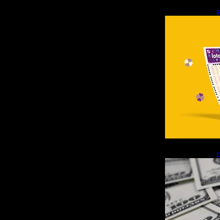
R
d
D
R