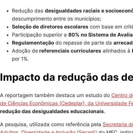
Redução das
desigualdades raciais e socioeco
descumprimento entre os municípios;
Seleção de diretores escolares
com base em crité
Participação superior a
80% no Sistema de Avalia
Regulamentação
do repasse de parte da
arrecad
Adoção de
referenciais curriculares
alinhados à
por 1%.
Impacto da redução das d
A reportagem também destaca um estudo do
Centro d
de Ciências Econômicas (Cedeplar), da Universidade F
redução das desigualdades educacionais
.
A pesquisa, utilizada como referência pela
Secretaria 
Adultos, Diversidade e Inclusão (Secadi)
do MEC, indic