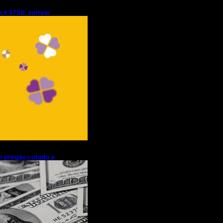
cil 3756: sorteio
/08/2026)
mo pregão cotado a