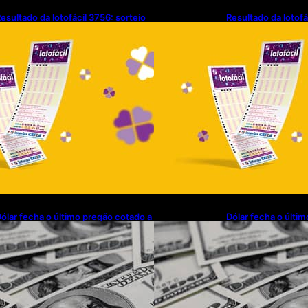
esultado da lotofácil 3756: sorteio
Resultado da lotofá
e sexta-feira (07/08/2026)
de sexta-feira (07
ólar fecha o último pregão cotado a
Dólar fecha o últi
$ 5,08
R$ 5,08