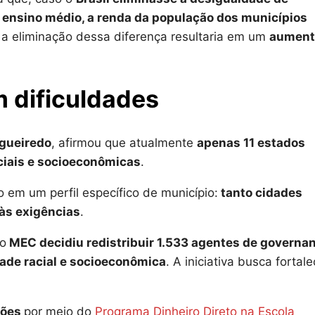
ensino médio, a renda da população dos municípios
, a eliminação dessa diferença resultaria em um
aument
 dificuldades
igueiredo
, afirmou que atualmente
apenas 11 estados
ciais e socioeconômicas
.
 em um perfil específico de município:
tanto cidades
às exigências
.
 o
MEC decidiu redistribuir 1.533 agentes de governa
ade racial e socioeconômica
. A iniciativa busca fortale
.
hões
por meio do
Programa Dinheiro Direto na Escola