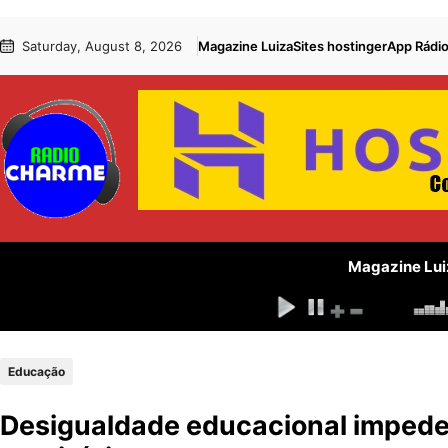
Pular
Skip
Saturday, August 8, 2026
Magazine Luiza
Sites hostinger
App Rádi
para
to
o
content
conteúdo
Magazine Lui
Educação
Desigualdade educacional impede 