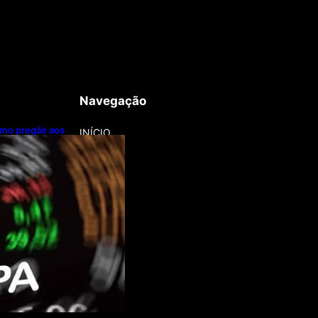
Navegação
imo pregão aos
INÍCIO