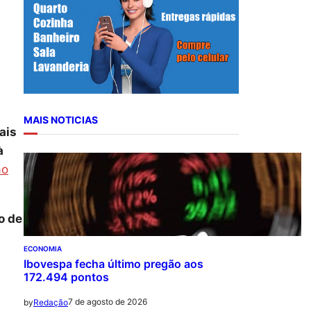
r
c
h
MAIS NOTICIAS
ais
à
ão
o de
ECONOMIA
Ibovespa fecha último pregão aos
172.494 pontos
7 de agosto de 2026
by
Redação