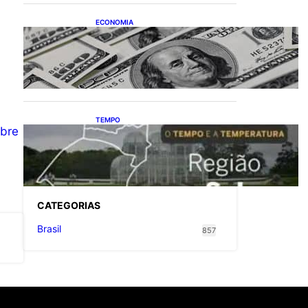
ECONOMIA
Dólar fecha o último pregão
cotado a R$ 5,08
TEMPO
mbre
O TEMPO E A
TEMPERATURA: Confira a
previsão do tempo para a
Região Sul neste sábado (8)
CATEGOR
IAS
Brasil
857