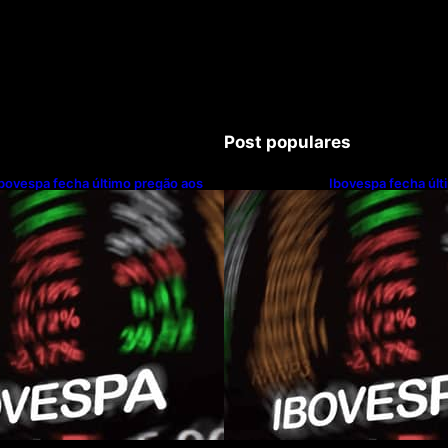
Post populares
bovespa fecha último pregão aos
Ibovespa fecha últ
172.494 pontos
172.494 pontos