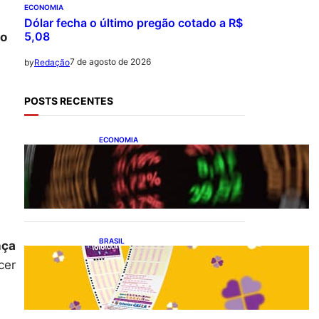
ECONOMIA
Dólar fecha o último pregão cotado a R$
5,08
o
7 de agosto de 2026
by
Redação
POSTS RECENTES
ECONOMIA
Ibovespa fecha último
pregão aos 172.494 pontos
BRASIL
nça
Resultado da lotofácil 3756:
cer
sorteio de sexta-feira
(07/08/2026)