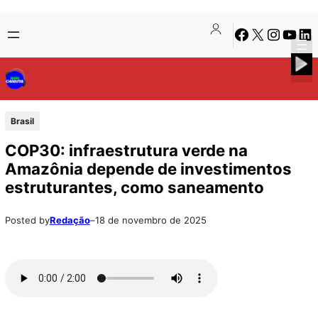
Pular
Skip
Facebook
X
Instagra
Youtu
Lin
para
to
o
content
conteúdo
Brasil
COP30: infraestrutura verde na
Amazônia depende de investimentos
estruturantes, como saneamento
Posted by
Redação
–
18 de novembro de 2025