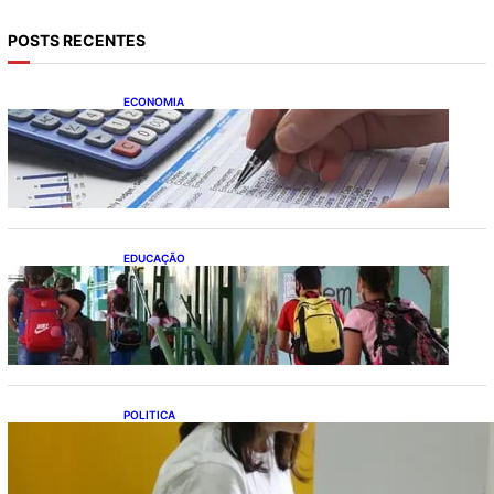
POSTS RECENTES
ECONOMIA
Busca dos brasileiros por crédito cresce
16,5%; Mato Grosso lidera ranking entre
estados
EDUCAÇÃO
Ensino fundamental melhora nas redes
municipais
POLITICA
Justiça Eleitoral prevê orçamento de R$ 13,9
bilhões para 2027; proposta segue para
PLOA