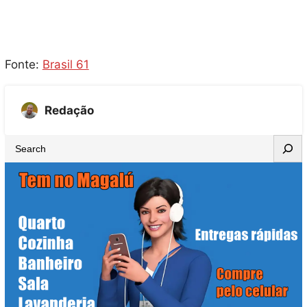
Fonte:
Brasil 61
Redação
S
e
a
r
c
h