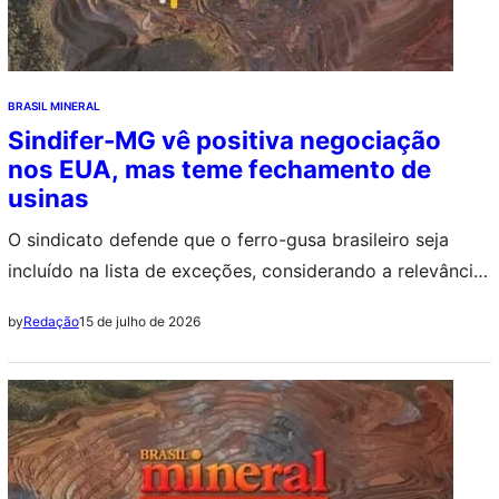
BRASIL MINERAL
Sindifer-MG vê positiva negociação
nos EUA, mas teme fechamento de
usinas
O sindicato defende que o ferro-gusa brasileiro seja
incluído na lista de exceções, considerando a relevância
do produto para a cadeia siderúrgica dos Estados
15 de julho de 2026
by
Redação
Unidos e os impactos econômicos que a taxação pode
gerar tanto para o Brasil