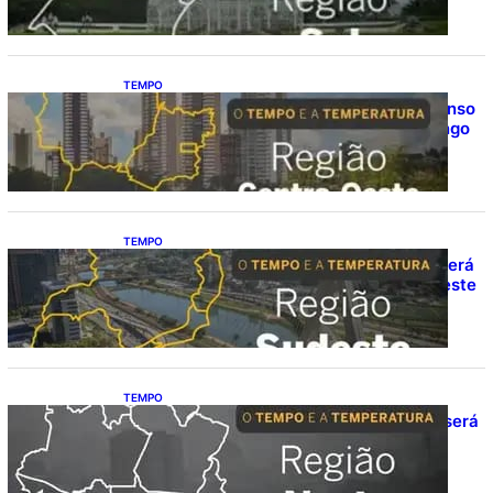
TEMPO
O TEMPO E A TEMPERATURA: calor intenso
predomina no Centro-Oeste neste domingo
(9)
TEMPO
O TEMPO E A TEMPERATURA: Sudeste terá
calor e possibilidade de chuva isolada neste
domingo (9)
TEMPO
O TEMPO E A TEMPERATURA: domingo será
de pancadas de chuva entre Amazonas,
Acre e Roraima