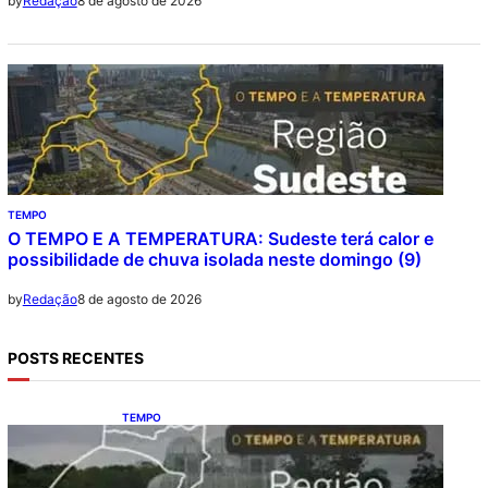
8 de agosto de 2026
by
Redação
TEMPO
O TEMPO E A TEMPERATURA: Sudeste terá calor e
possibilidade de chuva isolada neste domingo (9)
8 de agosto de 2026
by
Redação
POSTS RECENTES
TEMPO
O TEMPO E A TEMPERATURA: Sul terá
chuva, frio e possibilidade de trovoadas
neste domingo (9)