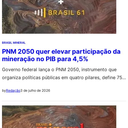
BRASIL MINERAL
PNM 2050 quer elevar participação da
mineração no PIB para 4,5%
Governo federal lança o PNM 2050, instrumento que
organiza políticas públicas em quatro pilares, define 75
diretrizes e estabelece metas ambiciosas para um setor
3 de julho de 2026
by
Redação
que já responde por 20% das exportações brasileiras