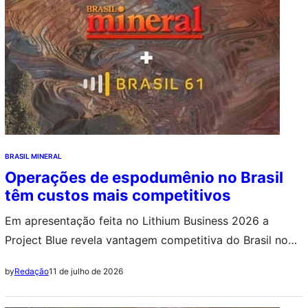
BRASIL MINERAL
Operações de espodumênio no Brasil
têm custos mais competitivos
Em apresentação feita no Lithium Business 2026 a
Project Blue revela vantagem competitiva do Brasil no
cenário global do lítio: operações no país apresentam
11 de julho de 2026
by
Redação
custos até 7% menores que a média mundial de custo
operacional de produção de espodumênio.