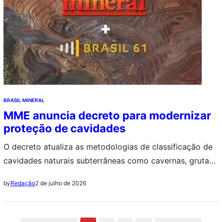
BRASIL MINERAL
MME anuncia decreto para modernizar
proteção de cavidades
O decreto atualiza as metodologias de classificação de
cavidades naturais subterrâneas como cavernas, grutas
e lapas com o objetivo de reduzir a margem de
2 de julho de 2026
by
Redação
interpretações divergentes entre consultorias e o poder
público