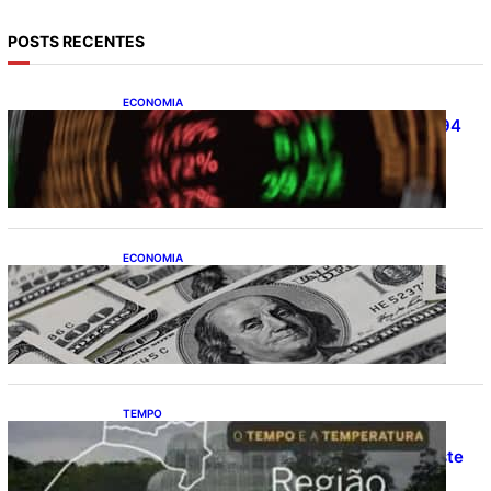
POSTS RECENTES
ECONOMIA
Ibovespa fecha último pregão aos 172.494
pontos
ECONOMIA
Dólar fecha o último pregão cotado a R$
5,08
TEMPO
O TEMPO E A TEMPERATURA: Confira a
previsão do tempo para a Região Sul neste
sábado (8)