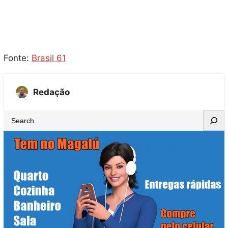
Fonte:
Brasil 61
Redação
S
e
a
r
c
h