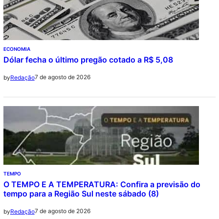
ECONOMIA
Dólar fecha o último pregão cotado a R$ 5,08
7 de agosto de 2026
by
Redação
TEMPO
O TEMPO E A TEMPERATURA: Confira a previsão do
tempo para a Região Sul neste sábado (8)
7 de agosto de 2026
by
Redação