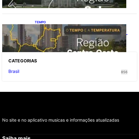
TEMPO
O TEMPO E A TEMPERATURA: Confira a
previsão do tempo para a Região Centro-
Oeste neste sábado (8)
CATEGOR
IAS
Brasil
856
No site e no aplicativo musicas e informações atualizadas
Saiba mais