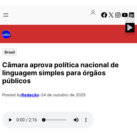
Pular
Skip
Facebook
X
Instagra
Youtu
Lin
para
to
o
content
conteúdo
Brasil
Câmara aprova política nacional de
linguagem simples para órgãos
públicos
Posted by
Redação
–
24 de outubro de 2025