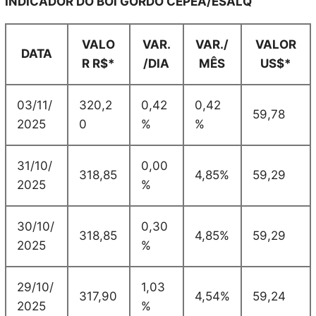
INDICADOR DO BOI GORDO CEPEA/ESALQ
VALO
VAR.
VAR./
VALOR
DATA
R R$*
/DIA
MÊS
US$*
03/11/
320,2
0,42
0,42
59,78
2025
0
%
%
31/10/
0,00
318,85
4,85%
59,29
2025
%
30/10/
0,30
318,85
4,85%
59,29
2025
%
29/10/
1,03
317,90
4,54%
59,24
2025
%