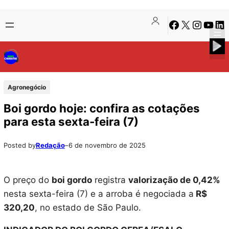
Pular
Skip
Facebook
X
Instagra
Youtu
Lin
para
to
o
content
conteúdo
Agronegócio
Boi gordo hoje: confira as cotações
para esta sexta-feira (7)
Posted by
Redação
–
6 de novembro de 2025
O preço do
boi gordo
registra
valorização de 0,42%
nesta sexta-feira (7) e a arroba é negociada a
R$
320,20
, no estado de São Paulo.