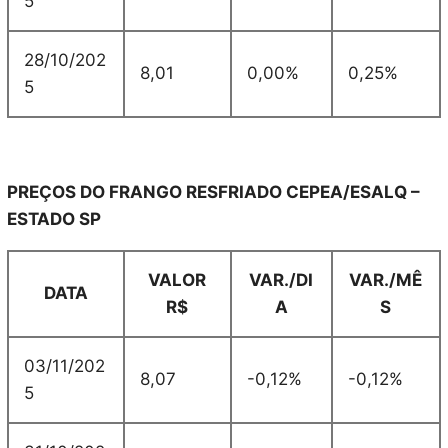
5
28/10/202
8,01
0,00%
0,25%
5
PREÇOS DO FRANGO RESFRIADO CEPEA/ESALQ –
ESTADO SP
VALOR
VAR./DI
VAR./MÊ
DATA
R$
A
S
03/11/202
8,07
-0,12%
-0,12%
5