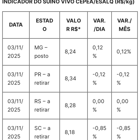
INDICADOR DO SUÍNO VIVO CEPEA/ESALQ (R$/kg)
ESTAD
VALO
VAR.
VAR./
DATA
O
R R$*
/DIA
MÊS
03/11/
MG –
0,12
8,24
0,12%
2025
posto
%
03/11/
PR – a
-0,12
-0,12
8,34
2025
retirar
%
%
03/11/
RS – a
0,00
0,00
8,28
2025
retirar
%
%
03/11/
SC – a
-0,85
-0,85
8,18
2025
retirar
%
%