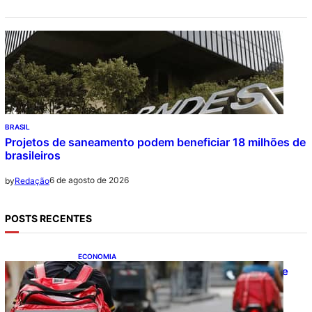
BRASIL
Projetos de saneamento podem beneficiar 18 milhões de
brasileiros
6 de agosto de 2026
by
Redação
POSTS RECENTES
ECONOMIA
CAIXA e iFood facilitam financiamento de
motos e bicicletas elétricas para
entregadores