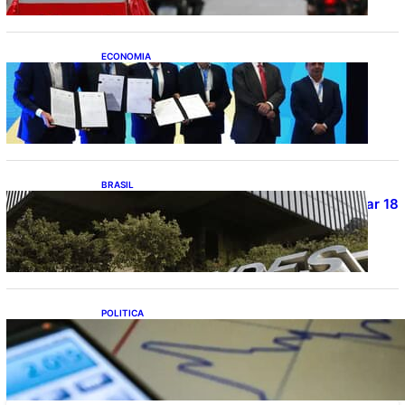
ECONOMIA
ApexBrasil participa de convênio para
investimento de R$ 2,63 milhões em
exportações de cachaça
BRASIL
Projetos de saneamento podem beneficiar 18
milhões de brasileiros
POLITICA
TCU lista mais de 6 mil responsáveis com
contas irregulares; Nordeste e Sudeste
concentram maioria dos nomes