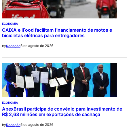
ECONOMIA
CAIXA e iFood facilitam financiamento de motos e
bicicletas elétricas para entregadores
6 de agosto de 2026
by
Redação
ECONOMIA
ApexBrasil participa de convênio para investimento de
R$ 2,63 milhões em exportações de cachaça
6 de agosto de 2026
by
Redação