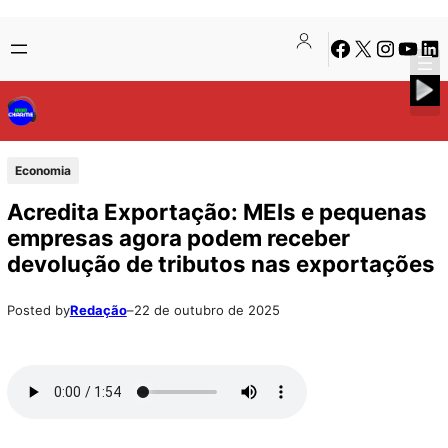
Pular
Skip
Facebook
X
Instagra
Youtu
Lin
para
to
o
content
conteúdo
Economia
Acredita Exportação: MEIs e pequenas
empresas agora podem receber
devolução de tributos nas exportações
Posted by
Redação
–
22 de outubro de 2025