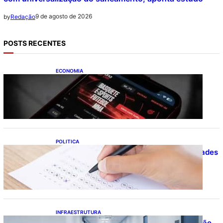
9 de agosto de 2026
by
Redação
POSTS RECENTES
ECONOMIA
Brasileiros tiveram prejuízo de R$ 62,5
bilhões com bets em 2025
POLITICA
Concursos públicos oferecem oportunidades
mesmo durante o calendário eleitoral
INFRAESTRUTURA
Bahia pode economizar mais de R$ 1 bilhão