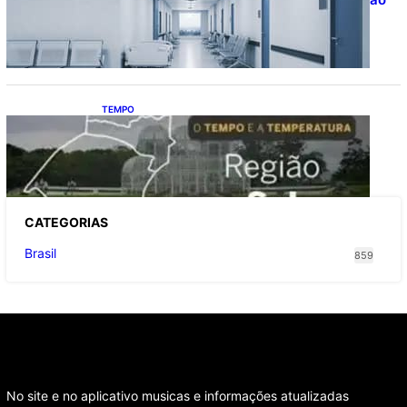
na saúde com universalização do
saneamento, aponta estudo
TEMPO
O TEMPO E A TEMPERATURA: Sul terá
chuva, frio e possibilidade de trovoadas
neste domingo (9)
CATEGOR
IAS
Brasil
859
No site e no aplicativo musicas e informações atualizadas