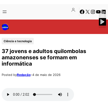
Pular
Skip
Facebook
X
Instagra
Youtu
Lin
para
to
o
content
conteúdo
Ciência e tecnologia
37 jovens e adultos quilombolas
amazonenses se formam em
informática
Posted by
Redação
–
4 de maio de 2026