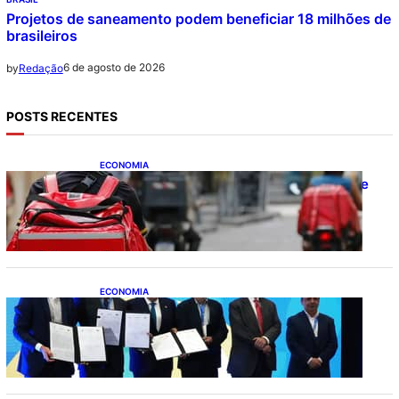
Projetos de saneamento podem beneficiar 18 milhões de
brasileiros
6 de agosto de 2026
by
Redação
POSTS RECENTES
ECONOMIA
CAIXA e iFood facilitam financiamento de
motos e bicicletas elétricas para
entregadores
ECONOMIA
ApexBrasil participa de convênio para
investimento de R$ 2,63 milhões em
exportações de cachaça