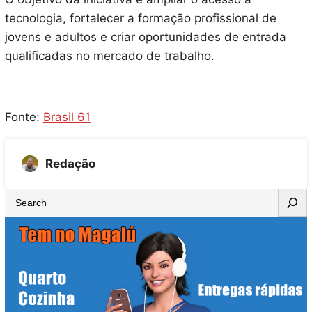
tecnologia, fortalecer a formação profissional de
jovens e adultos e criar oportunidades de entrada
qualificadas no mercado de trabalho.
Fonte:
Brasil 61
Redação
S
e
a
r
c
h