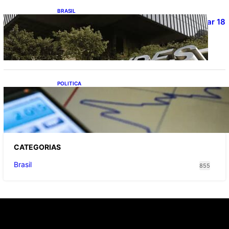
BRASIL
Projetos de saneamento podem beneficiar 18
milhões de brasileiros
POLITICA
TCU lista mais de 6 mil responsáveis com
contas irregulares; Nordeste e Sudeste
concentram maioria dos nomes
CATEGOR
IAS
Brasil
855