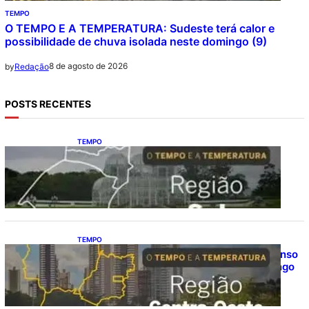
TEMPO
O TEMPO E A TEMPERATURA: Sudeste terá calor e
possibilidade de chuva isolada neste domingo (9)
8 de agosto de 2026
by
Redação
POSTS RECENTES
TEMPO
O TEMPO E A TEMPERATURA: Sul terá
chuva, frio e possibilidade de trovoadas
neste domingo (9)
TEMPO
O TEMPO E A TEMPERATURA: calor intenso
predomina no Centro-Oeste neste domingo
(9)