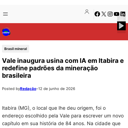
Pular
Skip
Facebook
X
Instagra
Youtu
Lin
para
to
o
content
conteúdo
Brasil mineral
Vale inaugura usina com IA em Itabira e
redefine padrões da mineração
brasileira
Posted by
Redação
–
12 de junho de 2026
Itabira (MG), o local que lhe deu origem, foi o
endereço escolhido pela Vale para escrever um novo
capítulo em sua história de 84 anos. Na cidade que