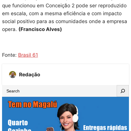
que funcionou em Conceição 2 pode ser reproduzido
em escala, com a mesma eficiência e com impacto
social positivo para as comunidades onde a empresa
opera.
(Francisco Alves)
Fonte:
Brasil 61
Redação
S
e
a
r
c
h