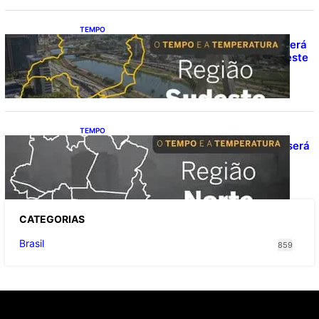
TEMPO
O TEMPO E A TEMPERATURA: Sudeste terá
calor e possibilidade de chuva isolada neste
domingo (9)
TEMPO
O TEMPO E A TEMPERATURA: domingo será
de pancadas de chuva entre Amazonas,
Acre e Roraima
CATEGOR
IAS
Brasil
859