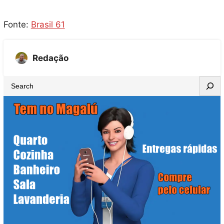
Fonte:
Brasil 61
Redação
S
e
a
r
c
h