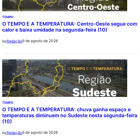
TEMPO
O TEMPO E A TEMPERATURA: Centro-Oeste segue com
calor e baixa umidade na segunda-feira (10)
9 de agosto de 2026
by
Redação
TEMPO
O TEMPO E A TEMPERATURA: chuva ganha espaço e
temperaturas diminuem no Sudeste nesta segunda-feira
(10)
9 de agosto de 2026
by
Redação