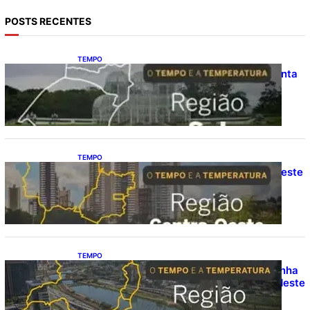
POSTS RECENTES
TEMPO
O TEMPO E A TEMPERATURA: frio aumenta
e chuva persiste em áreas do Sul nesta
segunda-feira (10)
TEMPO
O TEMPO E A TEMPERATURA: Centro-Oeste
segue com calor e baixa umidade na
segunda-feira (10)
TEMPO
O TEMPO E A TEMPERATURA: chuva ganha
espaço e temperaturas diminuem no Sudeste
nesta segunda-feira (10)