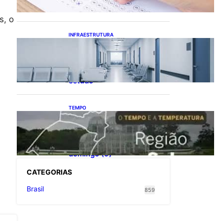
calendário eleitoral
s, o
INFRAESTRUTURA
Bahia pode economizar
mais de R$ 1 bilhão na
saúde com universalização
do saneamento, aponta
estudo
TEMPO
O TEMPO E A
TEMPERATURA: Sul terá
chuva, frio e possibilidade
de trovoadas neste
domingo (9)
CATEGOR
IAS
Brasil
859