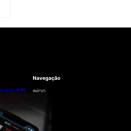
Navegação
 prejuízo de R$
INÍCIO
bets em 2025