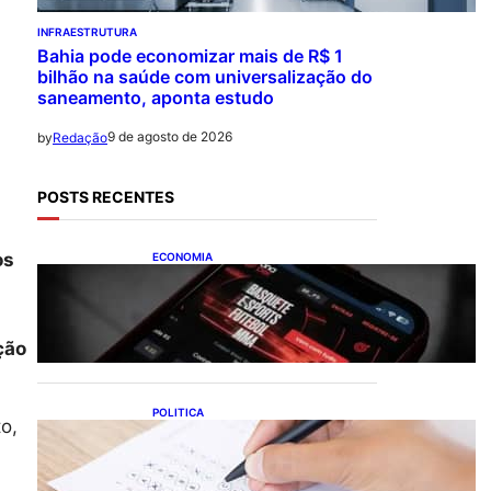
INFRAESTRUTURA
Bahia pode economizar mais de R$ 1
bilhão na saúde com universalização do
saneamento, aponta estudo
9 de agosto de 2026
by
Redação
POSTS RECENTES
os
ECONOMIA
Brasileiros tiveram prejuízo
de R$ 62,5 bilhões com bets
em 2025
ção
POLITICA
o,
Concursos públicos
oferecem oportunidades
mesmo durante o