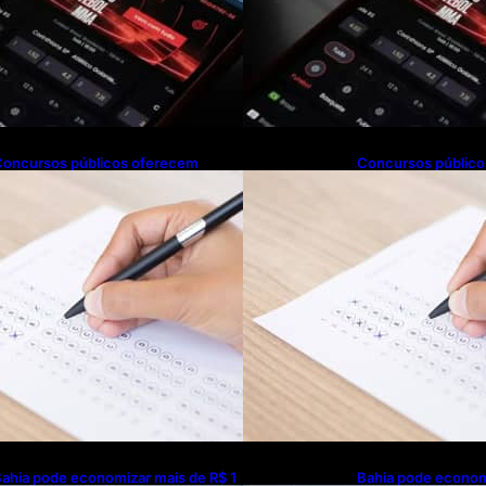
Concursos públicos oferecem
Concursos públic
oportunidades mesmo durante o
oportunidades me
alendário eleitoral
calendário eleitoral
ahia pode economizar mais de R$ 1
Bahia pode econom