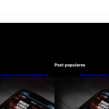
Post populares
rasileiros tiveram prejuízo de R$
Brasileiros tiveram
2,5 bilhões com bets em 2025
62,5 bilhões com 