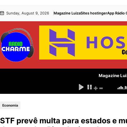
Pular
Skip
Sunday, August 9, 2026
Magazine Luiza
Sites hostinger
App Rádio
para
to
o
content
conteúdo
Magazine Lui
Economia
STF prevê multa para estados e m