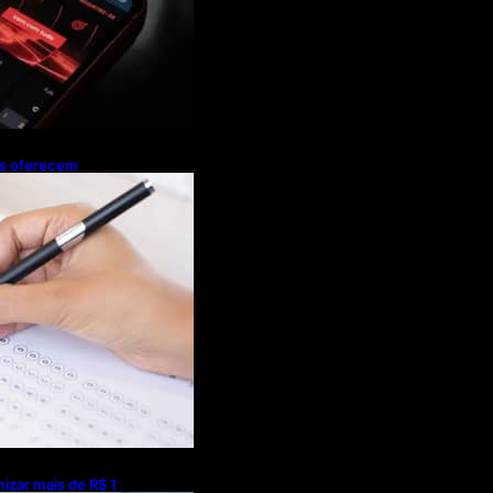
os oferecem
smo durante o
izar mais de R$ 1