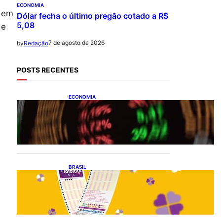
ECONOMIA
s em
Dólar fecha o último pregão cotado a R$
5,08
de
7 de agosto de 2026
by
Redação
POSTS RECENTES
ECONOMIA
Ibovespa fecha último
pregão aos 172.494 pontos
BRASIL
Resultado da lotofácil 3756:
sorteio de sexta-feira
(07/08/2026)