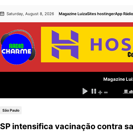
Pular
Skip
Saturday, August 8, 2026
Magazine Luiza
Sites hostinger
App Rádi
para
to
o
content
conteúdo
Magazine Lui
São Paulo
SP intensifica vacinação contra s