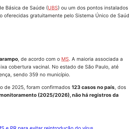
de Básica de Saúde (
UBS
) ou um dos pontos instalado
são oferecidas gratuitamente pelo Sistema Único de Saú
sarampo
, de acordo com o
MS
. A maioria associada a
ixa cobertura vacinal. No estado de São Paulo, até
oença, sendo 359 no município.
nho de 2025, foram confirmados
123 casos no país
, dos
 monitoramento (2025/2026), não há registros da
S e PR para evitar reintrodução do vírus