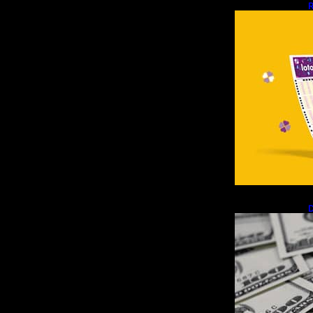
R
d
D
R