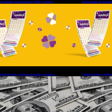
esultado da lotofácil 3756: sorteio
Resultado da lotofá
e sexta-feira (07/08/2026)
de sexta-feira (07
ólar fecha o último pregão cotado a
Dólar fecha o últi
$ 5,08
R$ 5,08