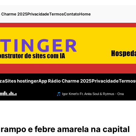
o Charme 2025
Privacidade
Termos
Contato
Home
za
Sites hostinger
App Rádio Charme 2025
Privacidade
Termos
arampo e febre amarela na capital