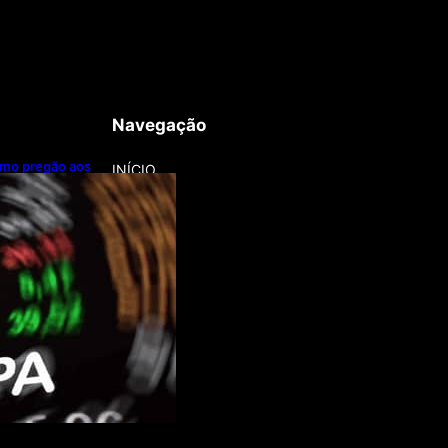
Navegação
imo pregão aos
INÍCIO