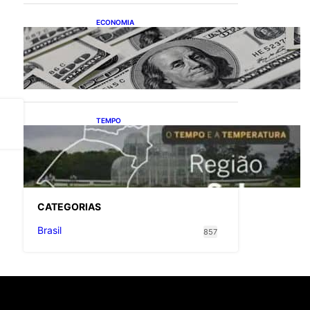
ECONOMIA
Dólar fecha o último pregão
cotado a R$ 5,08
TEMPO
O TEMPO E A
TEMPERATURA: Confira a
previsão do tempo para a
Região Sul neste sábado (8)
CATEGOR
IAS
Brasil
857