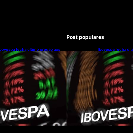
Post populares
bovespa fecha último pregão aos
Ibovespa fecha últ
172.494 pontos
172.494 pontos