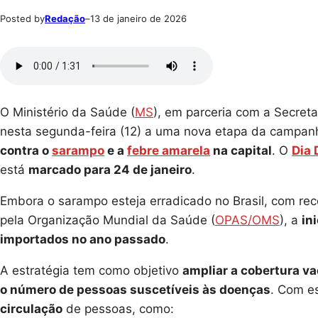
Posted by
Redação
–
13 de janeiro de 2026
O Ministério da Saúde (
MS
), em parceria com a Secret
nesta segunda-feira (12) a uma nova etapa da campan
contra o
sarampo
e a
febre amarela
na capital
. O
Dia 
está
marcado para 24 de janeiro
.
Embora o sarampo esteja erradicado no Brasil, com r
pela Organização Mundial da Saúde (
OPAS/OMS
), a
in
importados no ano passado
.
A estratégia tem como objetivo
ampliar a cobertura va
o número de pessoas suscetíveis às doenças
. Com e
circulação
de pessoas, como: