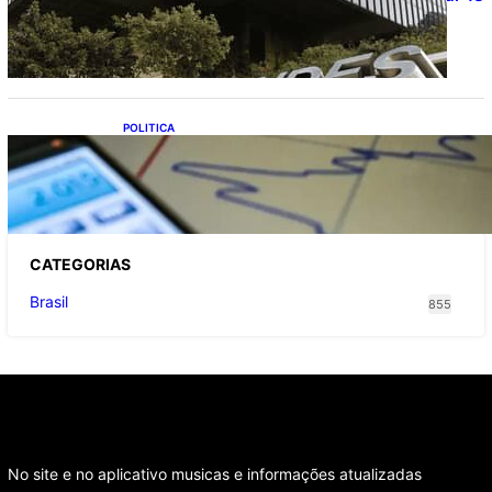
milhões de brasileiros
POLITICA
TCU lista mais de 6 mil responsáveis com
contas irregulares; Nordeste e Sudeste
concentram maioria dos nomes
CATEGOR
IAS
Brasil
855
No site e no aplicativo musicas e informações atualizadas