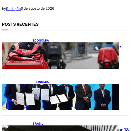
6 de agosto de 2026
by
Redação
POSTS RECENTES
ECONOMIA
CAIXA e iFood facilitam financiamento de
motos e bicicletas elétricas para
entregadores
ECONOMIA
ApexBrasil participa de convênio para
investimento de R$ 2,63 milhões em
exportações de cachaça
BRASIL
Projetos de saneamento podem beneficiar 18