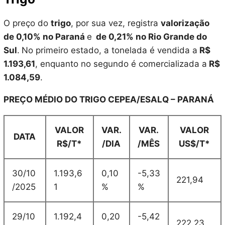
O preço do
trigo
, por sua vez, registra
valorização
de 0,10% no Paraná
e
de 0,21% no Rio Grande do
Sul
.
No primeiro estado, a tonelada é vendida a
R$
1.193,61
, enquanto no segundo é comercializada a
R$
1.084,59
.
PREÇO MÉDIO DO TRIGO CEPEA/ESALQ – PARANÁ
VALOR
VAR.
VAR.
VALOR
DATA
R$/T*
/DIA
/MÊS
US$/T*
30/10
1.193,6
0,10
-5,33
221,94
/2025
1
%
%
29/10
1.192,4
0,20
-5,42
222,23