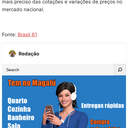
mais preciso das cotações e variações de preços no
mercado nacional.
Fonte:
Brasil 61
Redação
S
e
a
r
c
h