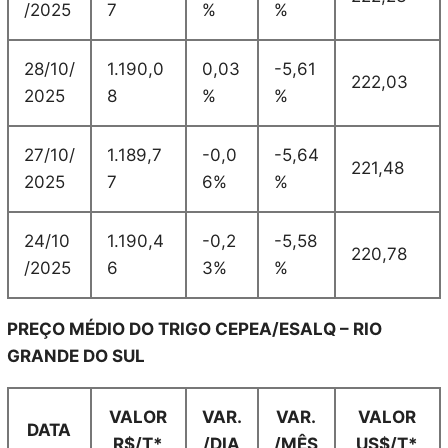
/2025
7
%
%
28/10/
1.190,0
0,03
-5,61
222,03
2025
8
%
%
27/10/
1.189,7
-0,0
-5,64
221,48
2025
7
6%
%
24/10
1.190,4
-0,2
-5,58
220,78
/2025
6
3%
%
PREÇO MÉDIO DO TRIGO CEPEA/ESALQ – RIO
GRANDE DO SUL
VALOR
VAR.
VAR.
VALOR
DATA
R$/T*
/DIA
/MÊS
US$/T*