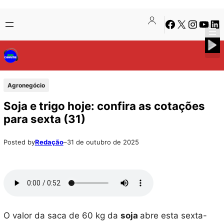
Pular
Skip
Facebook
X
Instagra
Youtu
Lin
para
to
o
content
conteúdo
Agronegócio
Soja e trigo hoje: confira as cotações
para sexta (31)
Posted by
Redação
–
31 de outubro de 2025
O valor da saca de 60 kg da
soja
abre esta sexta-