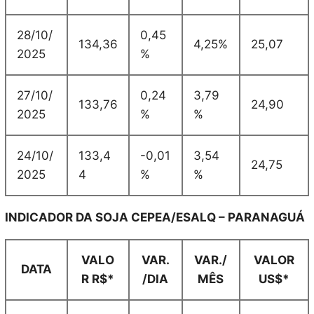
28/10/
0,45
134,36
4,25%
25,07
2025
%
27/10/
0,24
3,79
133,76
24,90
2025
%
%
24/10/
133,4
-0,01
3,54
24,75
2025
4
%
%
INDICADOR DA SOJA CEPEA/ESALQ – PARANAGUÁ
VALO
VAR.
VAR./
VALOR
DATA
R R$*
/DIA
MÊS
US$*