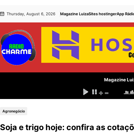
Pular
Skip
Thursday, August 6, 2026
Magazine Luiza
Sites hostinger
App Rádi
para
to
o
content
conteúdo
Magazine Lui
Agronegócio
Soja e trigo hoje: confira as cotaç