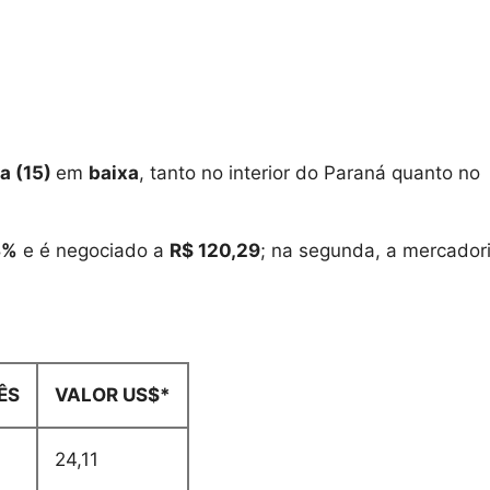
ra (15)
em
baixa
, tanto no interior do Paraná quanto no
3%
e é negociado a
R$ 120,29
; na segunda, a mercador
ÊS
VALOR US$*
24,11