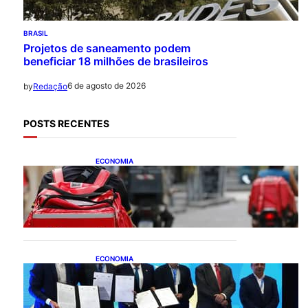
BRASIL
Projetos de saneamento podem
beneficiar 18 milhões de brasileiros
6 de agosto de 2026
by
Redação
POSTS RECENTES
ECONOMIA
CAIXA e iFood facilitam
financiamento de motos e
bicicletas elétricas para
entregadores
ECONOMIA
ApexBrasil participa de
convênio para investimento
de R$ 2,63 milhões em