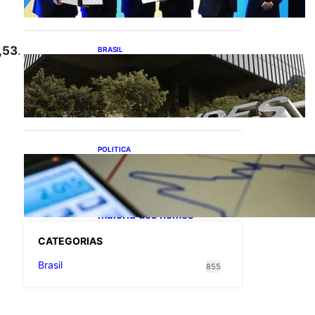
exportações de cachaça
,53
.
BRASIL
Projetos de saneamento
podem beneficiar 18
milhões de brasileiros
POLITICA
TCU lista mais de 6 mil
responsáveis com contas
irregulares; Nordeste e
Sudeste concentram
maioria dos nomes
CATEGOR
IAS
Brasil
855