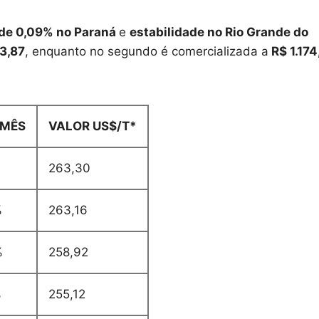
 de 0,09% no Paraná
e
estabilidade no Rio Grande do
3,87
, enquanto no segundo é comercializada a
R$ 1.174
/MÊS
VALOR US$/T*
%
263,30
%
263,16
%
258,92
%
255,12