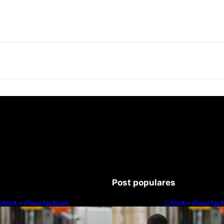
Post populares
AIXA e iFood facilitam
CAIXA e iFood faci
inanciamento de motos e bicicletas
financiamento de m
létricas para entregadores
elétricas para ent