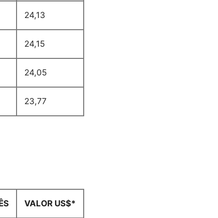
24,13
24,15
24,05
23,77
ÊS
VALOR US$*