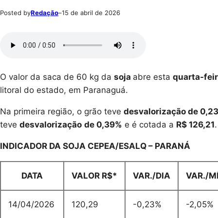
Posted by
Redação
–
15 de abril de 2026
O valor da saca de 60 kg da
soja
abre esta
quarta-fei
litoral do estado, em Paranaguá.
Na primeira região, o grão teve
desvalorização de 0,2
teve
desvalorização
de 0,39%
e é cotada a
R$ 126,21
.
INDICADOR DA SOJA CEPEA/ESALQ – PARANÁ
DATA
VALOR R$*
VAR./DIA
VAR./M
14/04/2026
120,29
-0,23%
-2,05%