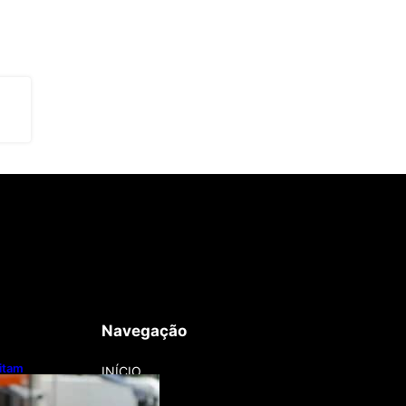
Navegação
litam
INÍCIO
otos e bicicletas
regadores