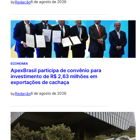
6 de agosto de 2026
by
Redação
ECONOMIA
ApexBrasil participa de convênio para
investimento de R$ 2,63 milhões em
exportações de cachaça
6 de agosto de 2026
by
Redação