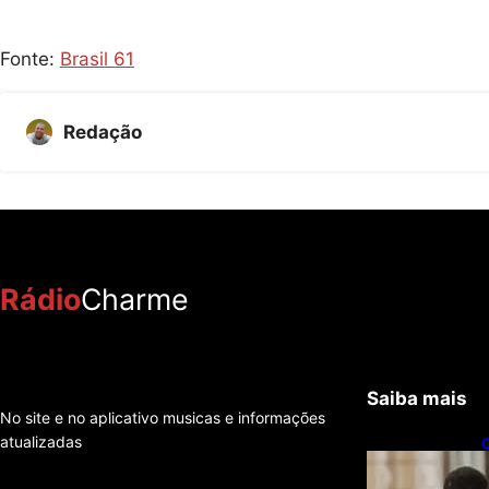
Fonte:
Brasil 61
Redação
Rádio
Charme
Saiba mais
No site e no aplicativo musicas e informações
atualizadas
C
f
e