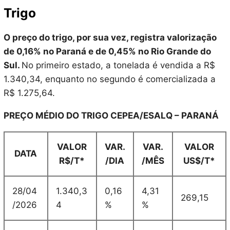
Trigo
O preço do trigo, por sua vez, registra valorização
de 0,16% no Paraná e de 0,45% no Rio Grande do
Sul.
No primeiro estado, a tonelada é vendida a R$
1.340,34, enquanto no segundo é comercializada a
R$ 1.275,64.
PREÇO MÉDIO DO TRIGO CEPEA/ESALQ – PARANÁ
VALOR
VAR.
VAR.
VALOR
DATA
R$/T*
/DIA
/MÊS
US$/T*
28/04
1.340,3
0,16
4,31
269,15
/2026
4
%
%