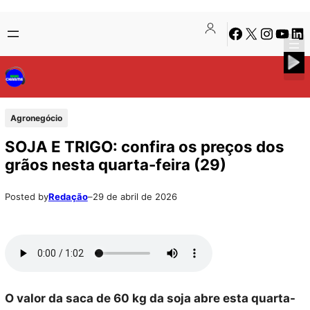
Pular
Skip
Facebook
X
Instagra
Youtu
Lin
para
to
o
content
conteúdo
Agronegócio
SOJA E TRIGO: confira os preços dos
grãos nesta quarta-feira (29)
Posted by
Redação
–
29 de abril de 2026
O valor da saca de 60 kg da soja abre esta quarta-