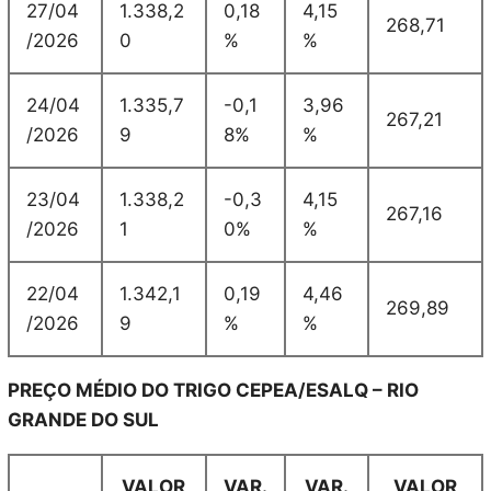
27/04
1.338,2
0,18
4,15
268,71
/2026
0
%
%
24/04
1.335,7
-0,1
3,96
267,21
/2026
9
8%
%
23/04
1.338,2
-0,3
4,15
267,16
/2026
1
0%
%
22/04
1.342,1
0,19
4,46
269,89
/2026
9
%
%
PREÇO MÉDIO DO TRIGO CEPEA/ESALQ – RIO
GRANDE DO SUL
VALOR
VAR.
VAR.
VALOR