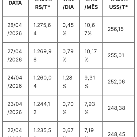
DATA
R$/T*
/DIA
/MÊS
US$/T*
28/04
1.275,6
0,45
10,6
256,15
/2026
4
%
7%
27/04
1.269,9
0,79
10,17
255,01
/2026
6
%
%
24/04
1.260,0
1,28
9,31
252,06
/2026
4
%
%
23/04
1.244,1
0,70
7,93
248,38
/2026
2
%
%
22/04
1.235,5
0,67
7,19
248,45