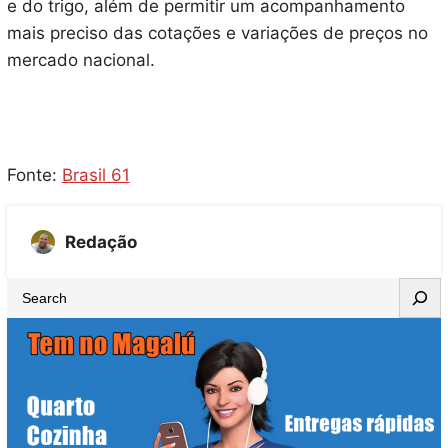
e do trigo, além de permitir um acompanhamento
mais preciso das cotações e variações de preços no
mercado nacional.
Fonte:
Brasil 61
Redação
S
e
a
r
c
h