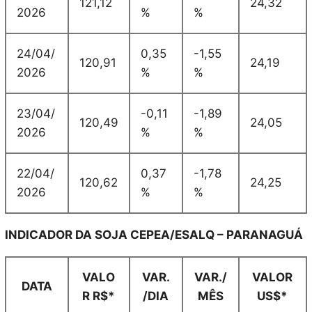
121,12
24,32
2026
%
%
24/04/
0,35
-1,55
120,91
24,19
2026
%
%
23/04/
-0,11
-1,89
120,49
24,05
2026
%
%
22/04/
0,37
-1,78
120,62
24,25
2026
%
%
INDICADOR DA SOJA CEPEA/ESALQ – PARANAGUÁ
VALO
VAR.
VAR./
VALOR
DATA
R R$*
/DIA
MÊS
US$*