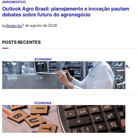
AGRONEGÓCIO
Outlook Agro Brasil: planejamento e inovação pautam
debates sobre futuro do agronegócio
7 de agosto de 2026
by
Redação
POSTS RECENTES
ECONOMIA
CNI: indústria investe em máquinas novas,
mas modernização tecnológica avança
lentamente
ECONOMIA
Após pedido de entidades empresariais,
Receita flexibiliza regras da Reforma
Tributária