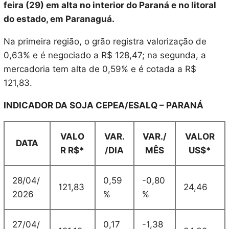
feira (29) em alta no interior do Paraná e no litoral
do estado, em Paranaguá.
Na primeira região, o grão registra valorização de
0,63% e é negociado a R$ 128,47; na segunda, a
mercadoria tem alta de 0,59% e é cotada a R$
121,83.
INDICADOR DA SOJA CEPEA/ESALQ – PARANÁ
VALO
VAR.
VAR./
VALOR
DATA
R R$*
/DIA
MÊS
US$*
28/04/
0,59
-0,80
121,83
24,46
2026
%
%
27/04/
0,17
-1,38