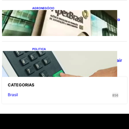
AGRONEGÓCIO
Outlook Agro Brasil: planejamento e
inovação pautam debates sobre futuro do
agronegócio
POLITICA
Viracasacas? Em 2022, 259 municípios
votaram mais em Lula no 1º turno e em Jair
no 2º
CATEGOR
IAS
Brasil
856